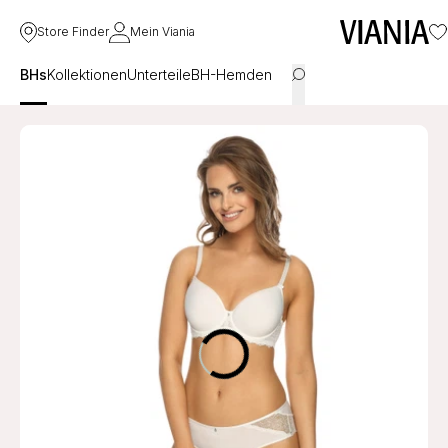
Store Finder
Mein Viania
BHs
Kollektionen
Unterteile
BH-Hemden