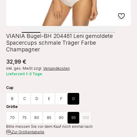
VIANIA Bügel-BH 204461 Leni gemoldete
Spacercups schmale Träger Farbe
Champagner
32,99 €
inkl. ges. MwSt
zzgl.
Versandkosten
Lieferzeit 1-3 Tage
Cup
B
C
D
E
F
G
Größe
70
75
80
85
90
95
100
Bitte messen Sie vor dem Kauf noch einmal nach
Zur Größentabelle