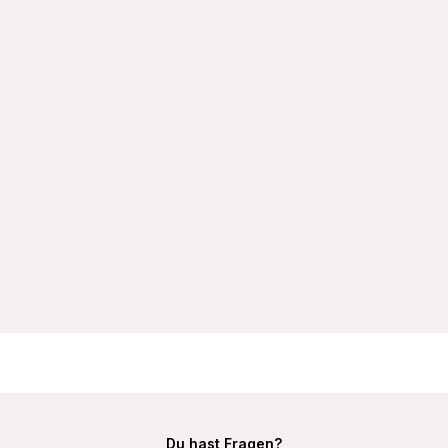
VIANIA Bügel-BH 151414 Carola mit gemoldeten Spacercups
T-Shirt-BH
32,99 €
Du hast Fragen?