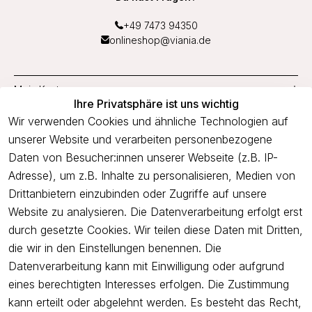
+49 7473 94350
onlineshop@viania.de
Mein Konto
Ihre Privatsphäre ist uns wichtig
Service
Wir verwenden Cookies und ähnliche Technologien auf
unserer Website und verarbeiten personenbezogene
Unternehmen
Daten von Besucher:innen unserer Webseite (z.B. IP-
Adresse), um z.B. Inhalte zu personalisieren, Medien von
Drittanbietern einzubinden oder Zugriffe auf unsere
Newsletter
Website zu analysieren. Die Datenverarbeitung erfolgt erst
Freue dich über 5€ Rabatt bei deiner nächsten Bestellung und
durch gesetzte Cookies. Wir teilen diese Daten mit Dritten,
profitiere von Angeboten.
die wir in den Einstellungen benennen. Die
Datenverarbeitung kann mit Einwilligung oder aufgrund
eines berechtigten Interesses erfolgen. Die Zustimmung
Newsletter abonnieren
kann erteilt oder abgelehnt werden. Es besteht das Recht,