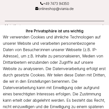
+49 7473 94350
onlineshop@viania.de
Mein Konto
Ihre Privatsphäre ist uns wichtig
Service
Wir verwenden Cookies und ähnliche Technologien auf
unserer Website und verarbeiten personenbezogene
Unternehmen
Daten von Besucher:innen unserer Webseite (z.B. IP-
Adresse), um z.B. Inhalte zu personalisieren, Medien von
Drittanbietern einzubinden oder Zugriffe auf unsere
Newsletter
Website zu analysieren. Die Datenverarbeitung erfolgt erst
Freue dich über 5€ Rabatt bei deiner nächsten Bestellung und
durch gesetzte Cookies. Wir teilen diese Daten mit Dritten,
profitiere von Angeboten.
die wir in den Einstellungen benennen. Die
Datenverarbeitung kann mit Einwilligung oder aufgrund
eines berechtigten Interesses erfolgen. Die Zustimmung
Newsletter abonnieren
kann erteilt oder abgelehnt werden. Es besteht das Recht,
nicht einzuwilligen und die Einwilligung zu einem späteren