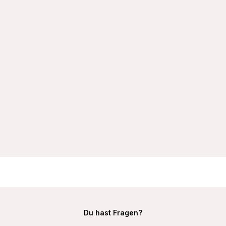
VIANIA Bügel-BH 204460 Leni mit gemoldeten Spacercups
HIGH APEX Farbe Schwarz
32,99 €
Du hast Fragen?