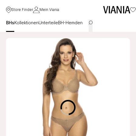
Store Finder
Mein Viania
BHs
Kollektionen
Unterteile
BH-Hemden