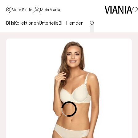
Store Finder
Mein Viania
BHs
Kollektionen
Unterteile
BH-Hemden