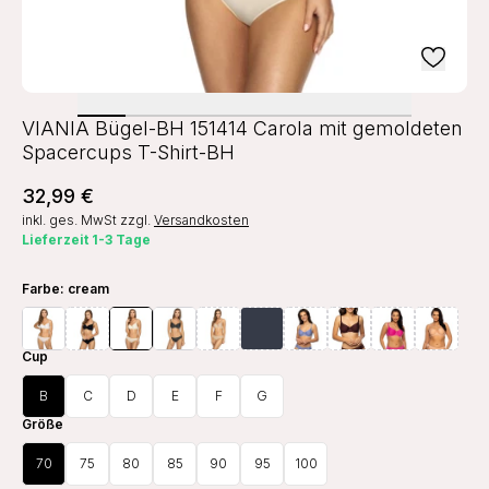
VIANIA Bügel-BH 151414 Carola mit gemoldeten
Spacercups T-Shirt-BH
32,99 €
inkl. ges. MwSt
zzgl.
Versandkosten
Lieferzeit 1-3 Tage
Farbe
: cream
Cup
B
C
D
E
F
G
Größe
70
75
80
85
90
95
100