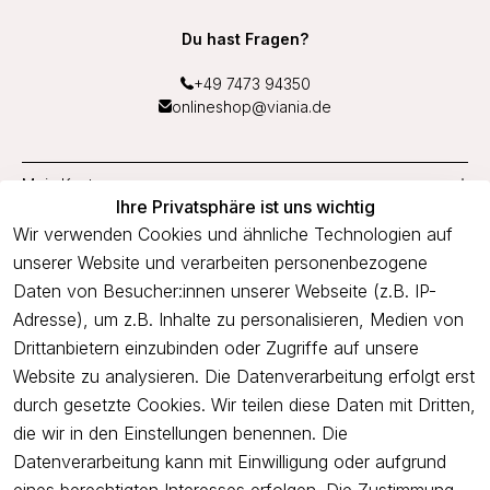
Du hast Fragen?
+49 7473 94350
onlineshop@viania.de
Mein Konto
Ihre Privatsphäre ist uns wichtig
Service
Wir verwenden Cookies und ähnliche Technologien auf
unserer Website und verarbeiten personenbezogene
Unternehmen
Daten von Besucher:innen unserer Webseite (z.B. IP-
Adresse), um z.B. Inhalte zu personalisieren, Medien von
Drittanbietern einzubinden oder Zugriffe auf unsere
Newsletter
Website zu analysieren. Die Datenverarbeitung erfolgt erst
Freue dich über 5€ Rabatt bei deiner nächsten Bestellung und
durch gesetzte Cookies. Wir teilen diese Daten mit Dritten,
profitiere von Angeboten.
die wir in den Einstellungen benennen. Die
Datenverarbeitung kann mit Einwilligung oder aufgrund