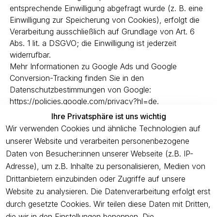
entsprechende Einwilligung abgefragt wurde (z. B. eine
Einwilligung zur Speicherung von Cookies), erfolgt die
Verarbeitung ausschließlich auf Grundlage von Art. 6
Abs. 1 lit. a DSGVO; die Einwilligung ist jederzeit
widerrufbar.
Mehr Informationen zu Google Ads und Google
Conversion-Tracking finden Sie in den
Datenschutzbestimmungen von Google:
https://policies.google.com/privacy?hl=de.
Sie können Ihren Browser so einstellen, dass Sie über
Ihre Privatsphäre ist uns wichtig
das Setzen von Cookies informiert werden und Cookies
Wir verwenden Cookies und ähnliche Technologien auf
nur im Einzelfall erlauben, die Annahme von Cookies für
unserer Website und verarbeiten personenbezogene
bestimmte Fälle oder generell ausschließen sowie das
Daten von Besucher:innen unserer Webseite (z.B. IP-
automatische Löschen der Cookies beim Schließen des
Adresse), um z.B. Inhalte zu personalisieren, Medien von
Browsers aktivieren. Bei der Deaktivierung von Cookies
Drittanbietern einzubinden oder Zugriffe auf unsere
kann die Funktionalität dieser Website eingeschränkt
Website zu analysieren. Die Datenverarbeitung erfolgt erst
sein.
durch gesetzte Cookies. Wir teilen diese Daten mit Dritten,
Facebook Pixel
die wir in den Einstellungen benennen. Die