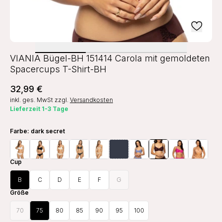
VIANIA Bügel-BH 151414 Carola mit gemoldeten
Spacercups T-Shirt-BH
32,99 €
inkl. ges. MwSt
zzgl.
Versandkosten
Lieferzeit 1-3 Tage
Farbe
: dark secret
Cup
B
C
D
E
F
G
Größe
70
75
80
85
90
95
100