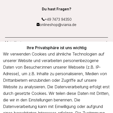
Du hast Fragen?
+49 7473 94350
onlineshop@viania.de
Mein Konto
Ihre Privatsphäre ist uns wichtig
Service
Wir verwenden Cookies und ähnliche Technologien auf
unserer Website und verarbeiten personenbezogene
Unternehmen
Daten von Besucher:innen unserer Webseite (z.B. IP-
Adresse), um z.B. Inhalte zu personalisieren, Medien von
Drittanbietern einzubinden oder Zugriffe auf unsere
Newsletter
Website zu analysieren. Die Datenverarbeitung erfolgt erst
Freue dich über 5€ Rabatt bei deiner nächsten Bestellung und
durch gesetzte Cookies. Wir teilen diese Daten mit Dritten,
profitiere von Angeboten.
die wir in den Einstellungen benennen. Die
Datenverarbeitung kann mit Einwilligung oder aufgrund