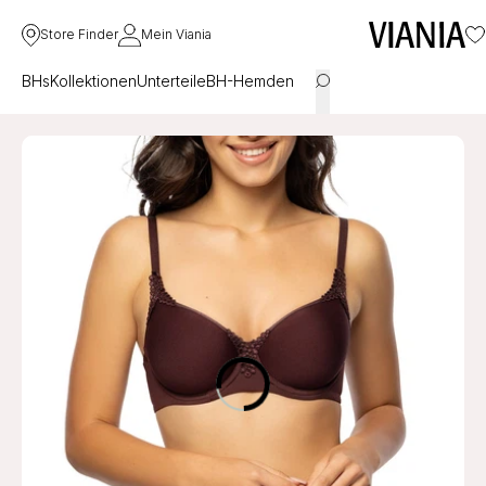
Store Finder
Mein Viania
BHs
Kollektionen
Unterteile
BH-Hemden