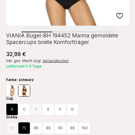
VIANIA Bügel-BH 194452 Marina gemoldete
Spacercups breite Komfortträger
32,99 €
inkl. ges. MwSt
zzgl.
Versandkosten
Lieferzeit 1-3 Tage
Farbe
: schwarz
Cup
B
C
D
E
F
G
Größe
70
75
80
85
90
95
100