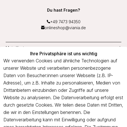
Du hast Fragen?
+49 7473 94350
onlineshop@viania.de
Mein Konto
Ihre Privatsphäre ist uns wichtig
Service
Wir verwenden Cookies und ähnliche Technologien auf
unserer Website und verarbeiten personenbezogene
Unternehmen
Daten von Besucher:innen unserer Webseite (z.B. IP-
Adresse), um z.B. Inhalte zu personalisieren, Medien von
Drittanbietern einzubinden oder Zugriffe auf unsere
Newsletter
Website zu analysieren. Die Datenverarbeitung erfolgt erst
Freue dich über 5€ Rabatt bei deiner nächsten Bestellung und
durch gesetzte Cookies. Wir teilen diese Daten mit Dritten,
profitiere von Angeboten.
die wir in den Einstellungen benennen. Die
Datenverarbeitung kann mit Einwilligung oder aufgrund