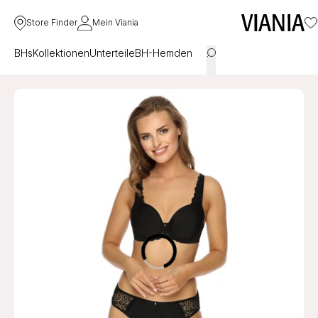
Store Finder
Mein Viania
BHs
Kollektionen
Unterteile
BH-Hemden