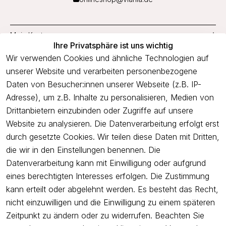
Mein Konto
Ihre Privatsphäre ist uns wichtig
Service
Wir verwenden Cookies und ähnliche Technologien auf
unserer Website und verarbeiten personenbezogene
Unternehmen
Daten von Besucher:innen unserer Webseite (z.B. IP-
Adresse), um z.B. Inhalte zu personalisieren, Medien von
Drittanbietern einzubinden oder Zugriffe auf unsere
Newsletter
Website zu analysieren. Die Datenverarbeitung erfolgt erst
Freue dich über 5€ Rabatt bei deiner nächsten Bestellung und
durch gesetzte Cookies. Wir teilen diese Daten mit Dritten,
profitiere von Angeboten.
die wir in den Einstellungen benennen. Die
Datenverarbeitung kann mit Einwilligung oder aufgrund
eines berechtigten Interesses erfolgen. Die Zustimmung
Newsletter abonnieren
kann erteilt oder abgelehnt werden. Es besteht das Recht,
nicht einzuwilligen und die Einwilligung zu einem späteren
Ich bestätige hiermit, dass ich die
Datenschutzerklärung
gelesen
Zeitpunkt zu ändern oder zu widerrufen. Beachten Sie
habe. Ich kann meine Einwilligung jederzeit widerrufen.