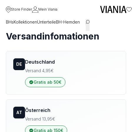
Store Finder
Mein Viania
BHs
Kollektionen
Unterteile
BH-Hemden
Versandinfomationen
Deutschland
DE
Versand 4,95€
Gratis ab 50€
Österreich
AT
Versand 13,95€
Gratis ab 150€