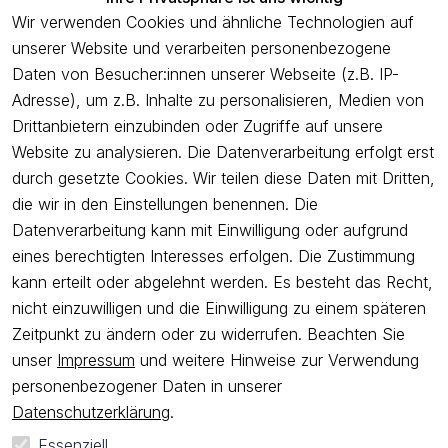
Service
Wir verwenden Cookies und ähnliche Technologien auf
unserer Website und verarbeiten personenbezogene
Unternehmen
Daten von Besucher:innen unserer Webseite (z.B. IP-
Adresse), um z.B. Inhalte zu personalisieren, Medien von
Drittanbietern einzubinden oder Zugriffe auf unsere
Newsletter
Website zu analysieren. Die Datenverarbeitung erfolgt erst
Freue dich über 5€ Rabatt bei deiner nächsten Bestellung und
durch gesetzte Cookies. Wir teilen diese Daten mit Dritten,
profitiere von Angeboten.
die wir in den Einstellungen benennen. Die
Datenverarbeitung kann mit Einwilligung oder aufgrund
eines berechtigten Interesses erfolgen. Die Zustimmung
Newsletter abonnieren
kann erteilt oder abgelehnt werden. Es besteht das Recht,
nicht einzuwilligen und die Einwilligung zu einem späteren
Ich bestätige hiermit, dass ich die
Datenschutzerklärung
gelesen
Zeitpunkt zu ändern oder zu widerrufen. Beachten Sie
habe. Ich kann meine Einwilligung jederzeit widerrufen.
unser
Impressum
und weitere Hinweise zur Verwendung
personenbezogener Daten in unserer
Impressum
AGB
Widerrufsrecht
Widerrufsformular
Datenschutzerklärung
.
Datenschutzerklärung
Essenziell