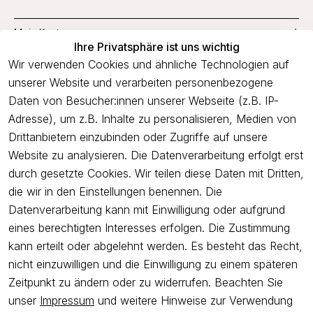
Mein Konto
Ihre Privatsphäre ist uns wichtig
Service
Wir verwenden Cookies und ähnliche Technologien auf
unserer Website und verarbeiten personenbezogene
Unternehmen
Daten von Besucher:innen unserer Webseite (z.B. IP-
Adresse), um z.B. Inhalte zu personalisieren, Medien von
Drittanbietern einzubinden oder Zugriffe auf unsere
Newsletter
Website zu analysieren. Die Datenverarbeitung erfolgt erst
Freue dich über 5€ Rabatt bei deiner nächsten Bestellung und
durch gesetzte Cookies. Wir teilen diese Daten mit Dritten,
profitiere von Angeboten.
die wir in den Einstellungen benennen. Die
Datenverarbeitung kann mit Einwilligung oder aufgrund
eines berechtigten Interesses erfolgen. Die Zustimmung
Newsletter abonnieren
kann erteilt oder abgelehnt werden. Es besteht das Recht,
nicht einzuwilligen und die Einwilligung zu einem späteren
Ich bestätige hiermit, dass ich die
Datenschutzerklärung
gelesen
Zeitpunkt zu ändern oder zu widerrufen. Beachten Sie
habe. Ich kann meine Einwilligung jederzeit widerrufen.
unser
Impressum
und weitere Hinweise zur Verwendung