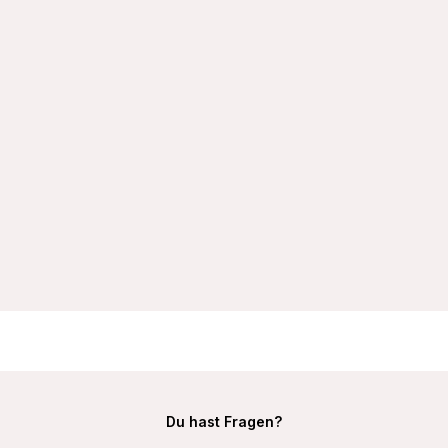
VIANIA Bügel-BH 211400 Betty gemoldete Spacercups
schmale Träger Farbe Weiß
32,99 €
Du hast Fragen?