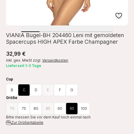
VIANIA Bügel-BH 204460 Leni mit gemoldeten
Spacercups HIGH APEX Farbe Champagner
32,99 €
inkl. ges. MwSt
zzgl.
Versandkosten
Lieferzeit 1-3 Tage
Cup
B
C
D
E
F
G
Größe
70
75
80
85
90
95
100
Bitte messen Sie vor dem Kauf noch einmal nach
Zur Größentabelle