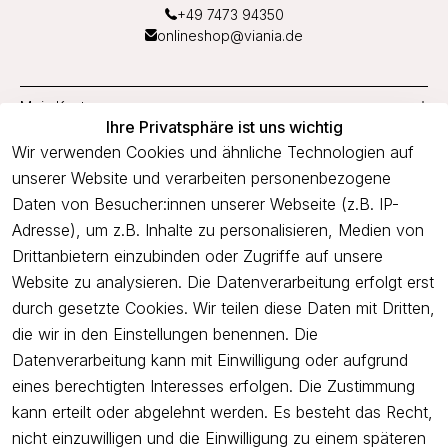
+49 7473 94350
onlineshop@viania.de
Mein Konto
Ihre Privatsphäre ist uns wichtig
Service
Wir verwenden Cookies und ähnliche Technologien auf
unserer Website und verarbeiten personenbezogene
Unternehmen
Daten von Besucher:innen unserer Webseite (z.B. IP-
Adresse), um z.B. Inhalte zu personalisieren, Medien von
Drittanbietern einzubinden oder Zugriffe auf unsere
Newsletter
Website zu analysieren. Die Datenverarbeitung erfolgt erst
Freue dich über 5€ Rabatt bei deiner nächsten Bestellung und
durch gesetzte Cookies. Wir teilen diese Daten mit Dritten,
profitiere von Angeboten.
die wir in den Einstellungen benennen. Die
Datenverarbeitung kann mit Einwilligung oder aufgrund
eines berechtigten Interesses erfolgen. Die Zustimmung
Newsletter abonnieren
kann erteilt oder abgelehnt werden. Es besteht das Recht,
nicht einzuwilligen und die Einwilligung zu einem späteren