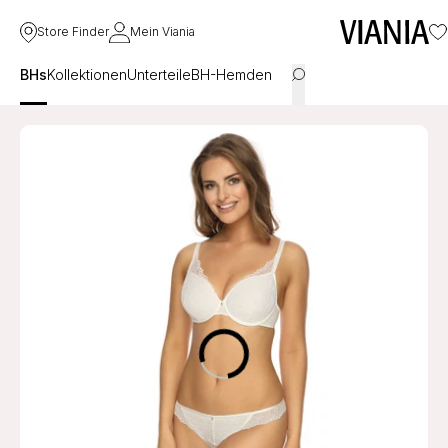
Store Finder
Mein Viania
BHs
Kollektionen
Unterteile
BH-Hemden