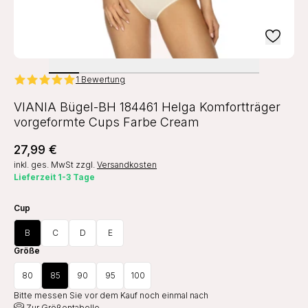
1 Bewertung
VIANIA Bügel-BH 184461 Helga Komfortträger
vorgeformte Cups Farbe Cream
27,99 €
inkl. ges. MwSt
zzgl.
Versandkosten
Lieferzeit 1-3 Tage
Cup
B
C
D
E
Größe
80
85
90
95
100
Bitte messen Sie vor dem Kauf noch einmal nach
Zur Größentabelle