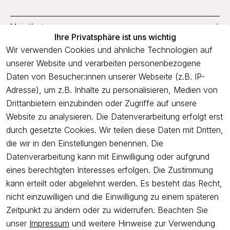
Mein Konto
Ihre Privatsphäre ist uns wichtig
Service
Wir verwenden Cookies und ähnliche Technologien auf
unserer Website und verarbeiten personenbezogene
Unternehmen
Daten von Besucher:innen unserer Webseite (z.B. IP-
Adresse), um z.B. Inhalte zu personalisieren, Medien von
Drittanbietern einzubinden oder Zugriffe auf unsere
Newsletter
Website zu analysieren. Die Datenverarbeitung erfolgt erst
Freue dich über 5€ Rabatt bei deiner nächsten Bestellung und
durch gesetzte Cookies. Wir teilen diese Daten mit Dritten,
profitiere von Angeboten.
die wir in den Einstellungen benennen. Die
Datenverarbeitung kann mit Einwilligung oder aufgrund
eines berechtigten Interesses erfolgen. Die Zustimmung
Newsletter abonnieren
kann erteilt oder abgelehnt werden. Es besteht das Recht,
nicht einzuwilligen und die Einwilligung zu einem späteren
Ich bestätige hiermit, dass ich die
Datenschutzerklärung
gelesen
Zeitpunkt zu ändern oder zu widerrufen. Beachten Sie
habe. Ich kann meine Einwilligung jederzeit widerrufen.
unser
Impressum
und weitere Hinweise zur Verwendung