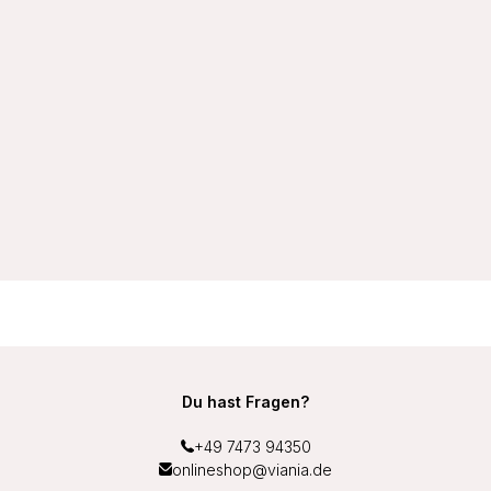
VIANIA Bügel-BH 184461 Helga Komfortträger vorgeformte
Cups Farbe Schwarz
27,99 €
Du hast Fragen?
+49 7473 94350
onlineshop@viania.de