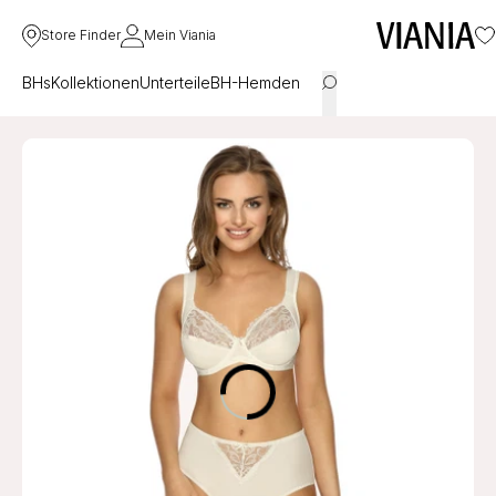
Store Finder
Mein Viania
BHs
Kollektionen
Unterteile
BH-Hemden