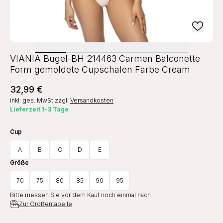
VIANIA Bügel-BH 214463 Carmen Balconette
Form gemoldete Cupschalen Farbe Cream
32,99 €
inkl. ges. MwSt
zzgl.
Versandkosten
Lieferzeit 1-3 Tage
Cup
A
B
C
D
E
Größe
70
75
80
85
90
95
Bitte messen Sie vor dem Kauf noch einmal nach
Zur Größentabelle