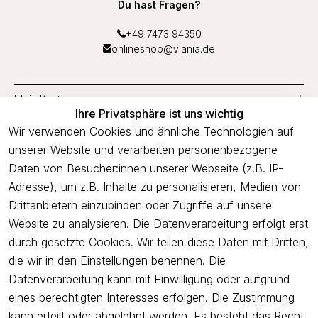
Du hast Fragen?
+49 7473 94350
onlineshop@viania.de
Mein Konto
Ihre Privatsphäre ist uns wichtig
Service
Wir verwenden Cookies und ähnliche Technologien auf
unserer Website und verarbeiten personenbezogene
Unternehmen
Daten von Besucher:innen unserer Webseite (z.B. IP-
Adresse), um z.B. Inhalte zu personalisieren, Medien von
Drittanbietern einzubinden oder Zugriffe auf unsere
Newsletter
Website zu analysieren. Die Datenverarbeitung erfolgt erst
Freue dich über 5€ Rabatt bei deiner nächsten Bestellung und
durch gesetzte Cookies. Wir teilen diese Daten mit Dritten,
profitiere von Angeboten.
die wir in den Einstellungen benennen. Die
Datenverarbeitung kann mit Einwilligung oder aufgrund
eines berechtigten Interesses erfolgen. Die Zustimmung
Newsletter abonnieren
kann erteilt oder abgelehnt werden. Es besteht das Recht,