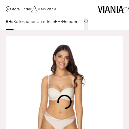
Store Finder
Mein Viania
BHs
Kollektionen
Unterteile
BH-Hemden