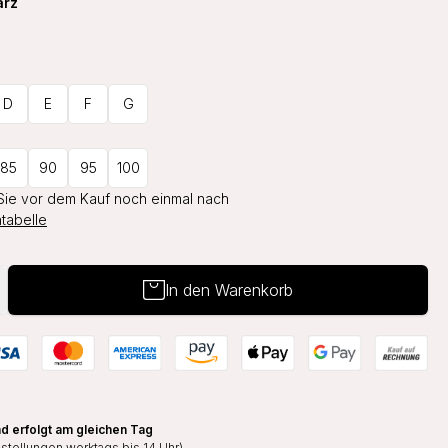
arz
D
E
F
G
85
90
95
100
Sie vor dem Kauf noch einmal nach
tabelle
In den Warenkorb
d erfolgt am gleichen Tag
estellungen werktags bis 14 Uhr)