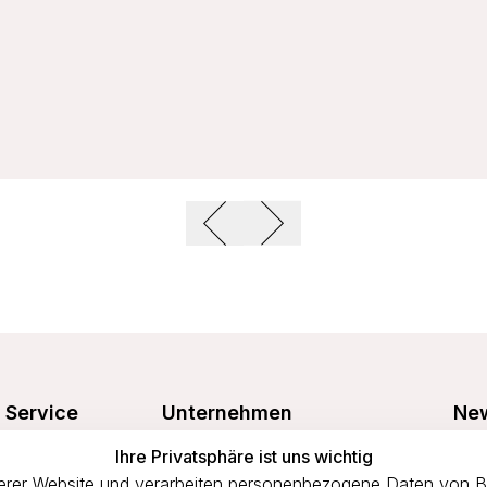
Service
Unternehmen
New
Freu
Ihre Privatsphäre ist uns wichtig
Größentabelle
Über uns
prof
rer Website und verarbeiten personenbezogene Daten von Bes