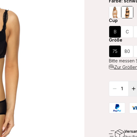
Farbe
: schw
Cup
B
C
Größe
75
80
Bitte messen 
Zur Größen
Versan
(bei B