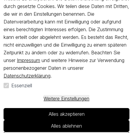
Freue dich über 5€ Rabatt bei deiner nächsten Bestellung und
durch gesetzte Cookies. Wir teilen diese Daten mit Dritten,
profitiere von Angeboten.
die wir in den Einstellungen benennen. Die
Datenverarbeitung kann mit Einwilligung oder aufgrund
eines berechtigten Interesses erfolgen. Die Zustimmung
Newsletter abonnieren
kann erteilt oder abgelehnt werden. Es besteht das Recht,
nicht einzuwilligen und die Einwilligung zu einem späteren
Ich bestätige hiermit, dass ich die
Datenschutzerklärung
gelesen
Zeitpunkt zu ändern oder zu widerrufen. Beachten Sie
habe. Ich kann meine Einwilligung jederzeit widerrufen.
unser
Impressum
und weitere Hinweise zur Verwendung
personenbezogener Daten in unserer
Impressum
AGB
Widerrufsrecht
Widerrufsformular
Datenschutzerklärung
.
Datenschutzerklärung
Essenziell
*
Alle Preise sind
inkl. ges. MwSt
und zzgl.
Versandkosten
.
**
Kostenloser Versand ab 50 EUR Bestellwert nur innerhalb
Weitere Einstellungen
Deutschlands
© VIANIA 2026 / Alle Rechte vorbehalten / powered by
Alles akzeptieren
createyourtemplate
Alles ablehnen