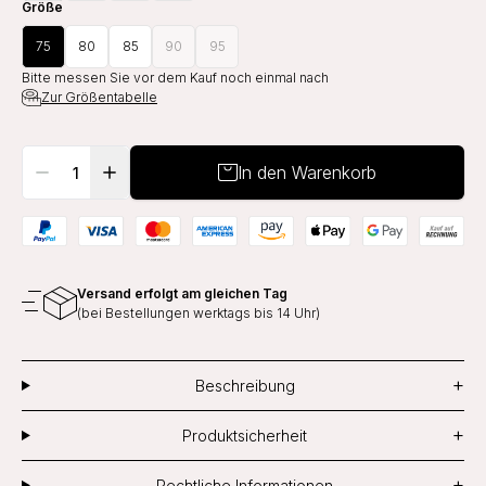
Größe
75
80
85
90
95
Bitte messen Sie vor dem Kauf noch einmal nach
Zur Größentabelle
In den Warenkorb
Versand erfolgt am gleichen Tag
(bei Bestellungen werktags bis 14 Uhr)
+
Beschreibung
+
Produktsicherheit
+
Rechtliche Informationen