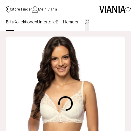
Store Finder
Mein Viania
BHs
Kollektionen
Unterteile
BH-Hemden