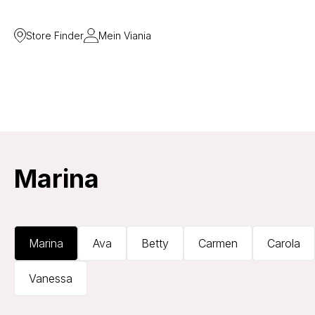
Store Finder
Mein Viania
Marina
Marina
Ava
Betty
Carmen
Carola
Vanessa