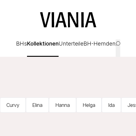
BHs
Kollektionen
Unterteile
BH-Hemden
Curvy
Elina
Hanna
Helga
Ida
Jes