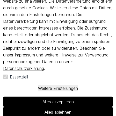
Website zu analysieren. Die Datenverarbeitung erfolgt erst
Freue dich über 5€ Rabatt bei deiner nächsten Bestellung und
durch gesetzte Cookies. Wir teilen diese Daten mit Dritten,
profitiere von Angeboten.
die wir in den Einstellungen benennen. Die
Datenverarbeitung kann mit Einwilligung oder aufgrund
eines berechtigten Interesses erfolgen. Die Zustimmung
Newsletter abonnieren
kann erteilt oder abgelehnt werden. Es besteht das Recht,
nicht einzuwilligen und die Einwilligung zu einem späteren
Ich bestätige hiermit, dass ich die
Datenschutzerklärung
gelesen
Zeitpunkt zu ändern oder zu widerrufen. Beachten Sie
habe. Ich kann meine Einwilligung jederzeit widerrufen.
unser
Impressum
und weitere Hinweise zur Verwendung
personenbezogener Daten in unserer
Impressum
AGB
Widerrufsrecht
Widerrufsformular
Datenschutzerklärung
.
Datenschutzerklärung
Essenziell
*
Alle Preise sind
inkl. ges. MwSt
und zzgl.
Versandkosten
.
**
Kostenloser Versand ab 50 EUR Bestellwert nur innerhalb
Weitere Einstellungen
Deutschlands
© VIANIA 2026 / Alle Rechte vorbehalten / powered by
Alles akzeptieren
createyourtemplate
Alles ablehnen