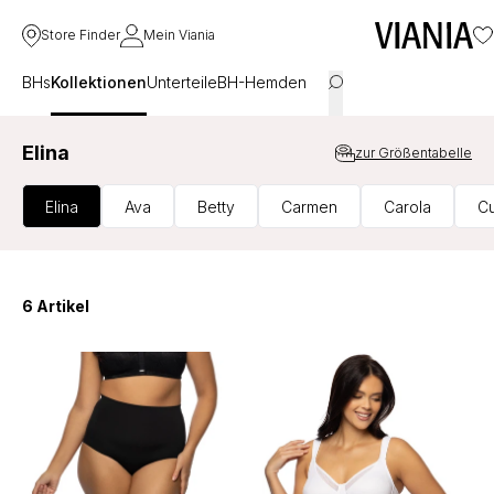
Store Finder
Mein Viania
BHs
Kollektionen
Unterteile
BH-Hemden
Elina
zur Größentabelle
Elina
Ava
Betty
Carmen
Carola
C
6 Artikel