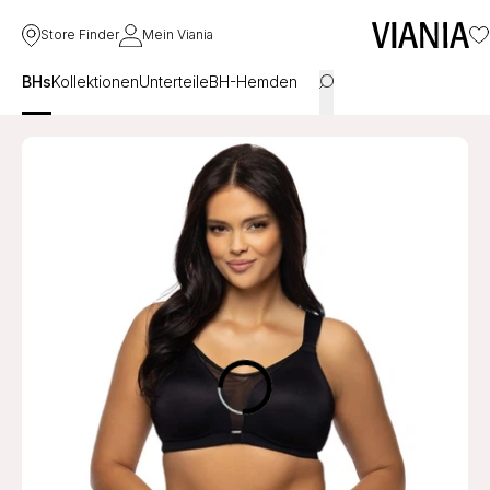
Store Finder
Mein Viania
BHs
Kollektionen
Unterteile
BH-Hemden