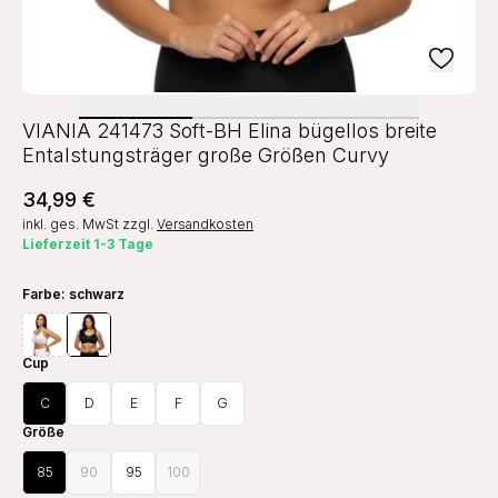
VIANIA 241473 Soft-BH Elina bügellos breite
Entalstungsträger große Größen Curvy
34,99 €
inkl. ges. MwSt
zzgl.
Versandkosten
Lieferzeit 1-3 Tage
Farbe
: schwarz
Cup
C
D
E
F
G
Größe
85
90
95
100