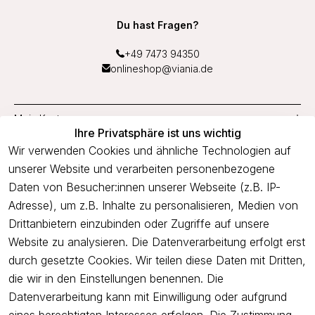
Du hast Fragen?
+49 7473 94350
onlineshop@viania.de
Mein Konto
Ihre Privatsphäre ist uns wichtig
Service
Wir verwenden Cookies und ähnliche Technologien auf
unserer Website und verarbeiten personenbezogene
Unternehmen
Daten von Besucher:innen unserer Webseite (z.B. IP-
Adresse), um z.B. Inhalte zu personalisieren, Medien von
Drittanbietern einzubinden oder Zugriffe auf unsere
Newsletter
Website zu analysieren. Die Datenverarbeitung erfolgt erst
Freue dich über 5€ Rabatt bei deiner nächsten Bestellung und
durch gesetzte Cookies. Wir teilen diese Daten mit Dritten,
profitiere von Angeboten.
die wir in den Einstellungen benennen. Die
Datenverarbeitung kann mit Einwilligung oder aufgrund