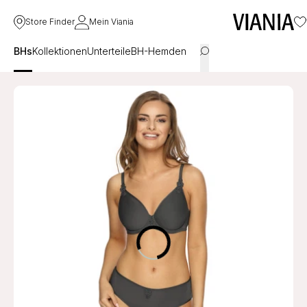
Store Finder
Mein Viania
BHs
Kollektionen
Unterteile
BH-Hemden