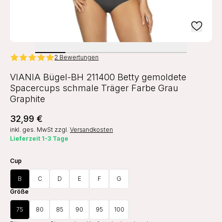
2 Bewertungen
VIANIA Bügel-BH 211400 Betty gemoldete
Spacercups schmale Träger Farbe Grau
Graphite
32,99 €
inkl. ges. MwSt
zzgl.
Versandkosten
Lieferzeit 1-3 Tage
Cup
B
C
D
E
F
G
Größe
75
80
85
90
95
100