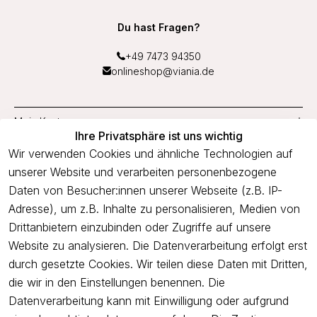
Du hast Fragen?
+49 7473 94350
onlineshop@viania.de
Mein Konto
Ihre Privatsphäre ist uns wichtig
Service
Wir verwenden Cookies und ähnliche Technologien auf
unserer Website und verarbeiten personenbezogene
Unternehmen
Daten von Besucher:innen unserer Webseite (z.B. IP-
Adresse), um z.B. Inhalte zu personalisieren, Medien von
Drittanbietern einzubinden oder Zugriffe auf unsere
Newsletter
Website zu analysieren. Die Datenverarbeitung erfolgt erst
Freue dich über 5€ Rabatt bei deiner nächsten Bestellung und
durch gesetzte Cookies. Wir teilen diese Daten mit Dritten,
profitiere von Angeboten.
die wir in den Einstellungen benennen. Die
Datenverarbeitung kann mit Einwilligung oder aufgrund