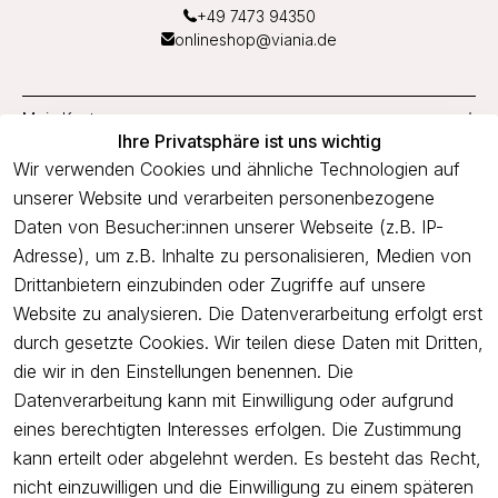
+49 7473 94350
onlineshop@viania.de
Mein Konto
Ihre Privatsphäre ist uns wichtig
Service
Wir verwenden Cookies und ähnliche Technologien auf
unserer Website und verarbeiten personenbezogene
Unternehmen
Daten von Besucher:innen unserer Webseite (z.B. IP-
Adresse), um z.B. Inhalte zu personalisieren, Medien von
Drittanbietern einzubinden oder Zugriffe auf unsere
Newsletter
Website zu analysieren. Die Datenverarbeitung erfolgt erst
Freue dich über 5€ Rabatt bei deiner nächsten Bestellung und
durch gesetzte Cookies. Wir teilen diese Daten mit Dritten,
profitiere von Angeboten.
die wir in den Einstellungen benennen. Die
Datenverarbeitung kann mit Einwilligung oder aufgrund
eines berechtigten Interesses erfolgen. Die Zustimmung
Newsletter abonnieren
kann erteilt oder abgelehnt werden. Es besteht das Recht,
nicht einzuwilligen und die Einwilligung zu einem späteren