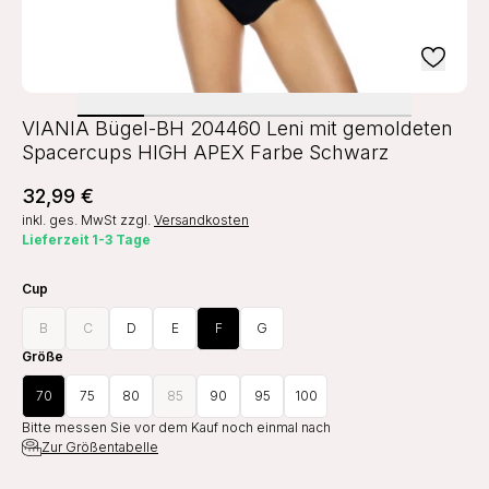
VIANIA Bügel-BH 204460 Leni mit gemoldeten
Spacercups HIGH APEX Farbe Schwarz
32,99 €
inkl. ges. MwSt
zzgl.
Versandkosten
Lieferzeit 1-3 Tage
Cup
B
C
D
E
F
G
Größe
70
75
80
85
90
95
100
Bitte messen Sie vor dem Kauf noch einmal nach
Zur Größentabelle