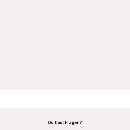
VIANIA Bügel-BH 151414 Carola mit gemoldeten Spacercups
T-Shirt-BH
32,99 €
Du hast Fragen?