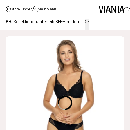
Store Finder
Mein Viania
BHs
Kollektionen
Unterteile
BH-Hemden