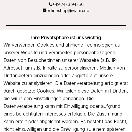
+49 7473 94350
onlineshop@viania.de
Mein Konto
Ihre Privatsphäre ist uns wichtig
Service
Wir verwenden Cookies und ähnliche Technologien auf
unserer Website und verarbeiten personenbezogene
Unternehmen
Daten von Besucher:innen unserer Webseite (z.B. IP-
Adresse), um z.B. Inhalte zu personalisieren, Medien von
Drittanbietern einzubinden oder Zugriffe auf unsere
Newsletter
Website zu analysieren. Die Datenverarbeitung erfolgt erst
Freue dich über 5€ Rabatt bei deiner nächsten Bestellung und
durch gesetzte Cookies. Wir teilen diese Daten mit Dritten,
profitiere von Angeboten.
die wir in den Einstellungen benennen. Die
Datenverarbeitung kann mit Einwilligung oder aufgrund
eines berechtigten Interesses erfolgen. Die Zustimmung
Newsletter abonnieren
kann erteilt oder abgelehnt werden. Es besteht das Recht,
nicht einzuwilligen und die Einwilligung zu einem späteren