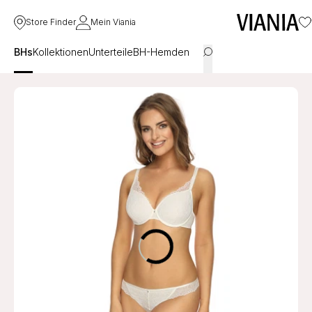
Store Finder
Mein Viania
BHs
Kollektionen
Unterteile
BH-Hemden