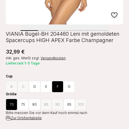
VIANIA Bügel-BH 204460 Leni mit gemoldeten
Spacercups HIGH APEX Farbe Champagner
32,99 €
inkl. ges. MwSt
zzgl.
Versandkosten
Lieferzeit 1-3 Tage
Cup
B
C
D
E
F
G
Größe
70
75
80
85
90
95
100
Bitte messen Sie vor dem Kauf noch einmal nach
Zur Größentabelle