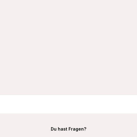
VIANIA Bügel-BH 151414 Carola mit gemoldeten Spacercups
T-Shirt-BH
32,99 €
Du hast Fragen?