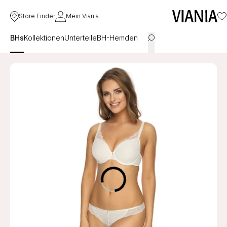
Store Finder
Mein Viania
BHs
Kollektionen
Unterteile
BH-Hemden