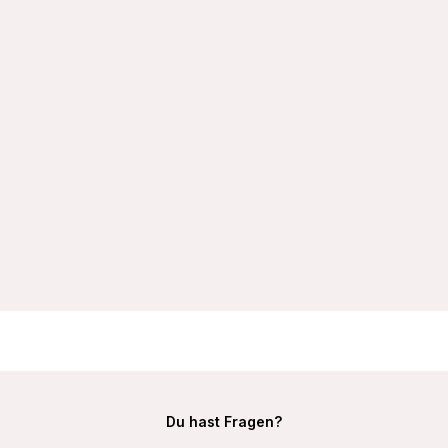
VIANIA Bügel-BH 211400 Betty gemoldete Spacercups
schmale Träger Farbe Weiß
32,99 €
Du hast Fragen?