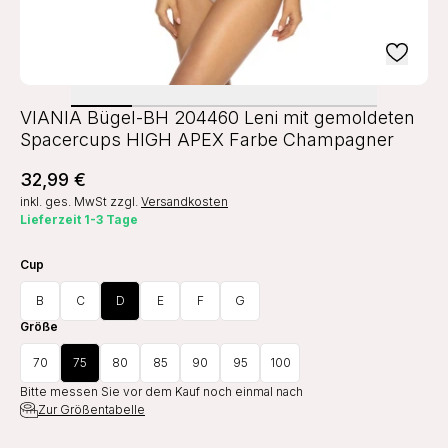
VIANIA Bügel-BH 204460 Leni mit gemoldeten
Spacercups HIGH APEX Farbe Champagner
32,99 €
inkl. ges. MwSt
zzgl.
Versandkosten
Lieferzeit 1-3 Tage
Cup
B
C
D
E
F
G
Größe
70
75
80
85
90
95
100
Bitte messen Sie vor dem Kauf noch einmal nach
Zur Größentabelle