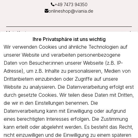
+49 7473 94350
onlineshop@viania.de
Mein Konto
Ihre Privatsphäre ist uns wichtig
Service
Wir verwenden Cookies und ähnliche Technologien auf
unserer Website und verarbeiten personenbezogene
Unternehmen
Daten von Besucher:innen unserer Webseite (z.B. IP-
Adresse), um z.B. Inhalte zu personalisieren, Medien von
Drittanbietern einzubinden oder Zugriffe auf unsere
Newsletter
Website zu analysieren. Die Datenverarbeitung erfolgt erst
Freue dich über 5€ Rabatt bei deiner nächsten Bestellung und
durch gesetzte Cookies. Wir teilen diese Daten mit Dritten,
profitiere von Angeboten.
die wir in den Einstellungen benennen. Die
Datenverarbeitung kann mit Einwilligung oder aufgrund
eines berechtigten Interesses erfolgen. Die Zustimmung
Newsletter abonnieren
kann erteilt oder abgelehnt werden. Es besteht das Recht,
nicht einzuwilligen und die Einwilligung zu einem späteren