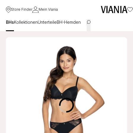
Store Finder
Mein Viania
BHs
Kollektionen
Unterteile
BH-Hemden