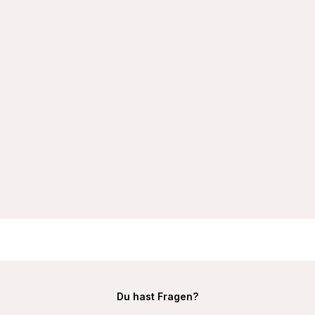
VIANIA Bügel-BH 195450 Ida mit doppelt gemoldeten Cups
Farbe Schwarz
29,99 €
Du hast Fragen?