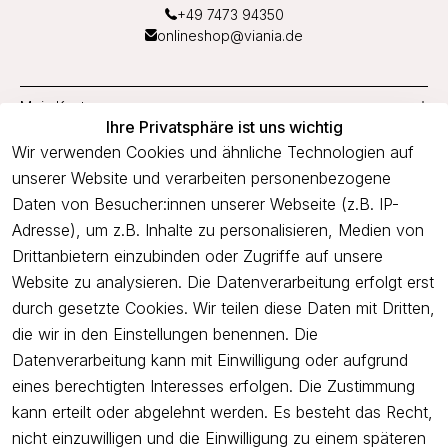
+49 7473 94350
onlineshop@viania.de
Mein Konto
Ihre Privatsphäre ist uns wichtig
Service
Wir verwenden Cookies und ähnliche Technologien auf
unserer Website und verarbeiten personenbezogene
Unternehmen
Daten von Besucher:innen unserer Webseite (z.B. IP-
Adresse), um z.B. Inhalte zu personalisieren, Medien von
Drittanbietern einzubinden oder Zugriffe auf unsere
Newsletter
Website zu analysieren. Die Datenverarbeitung erfolgt erst
Freue dich über 5€ Rabatt bei deiner nächsten Bestellung und
durch gesetzte Cookies. Wir teilen diese Daten mit Dritten,
profitiere von Angeboten.
die wir in den Einstellungen benennen. Die
Datenverarbeitung kann mit Einwilligung oder aufgrund
eines berechtigten Interesses erfolgen. Die Zustimmung
Newsletter abonnieren
kann erteilt oder abgelehnt werden. Es besteht das Recht,
nicht einzuwilligen und die Einwilligung zu einem späteren