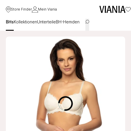
Store Finder
Mein Viania
BHs
Kollektionen
Unterteile
BH-Hemden