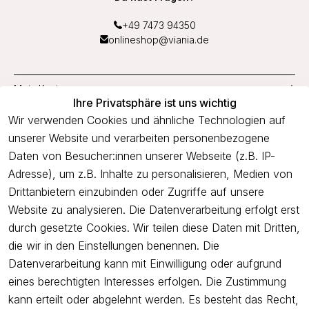
+49 7473 94350
onlineshop@viania.de
Mein Konto
Ihre Privatsphäre ist uns wichtig
Service
Wir verwenden Cookies und ähnliche Technologien auf
unserer Website und verarbeiten personenbezogene
Unternehmen
Daten von Besucher:innen unserer Webseite (z.B. IP-
Adresse), um z.B. Inhalte zu personalisieren, Medien von
Drittanbietern einzubinden oder Zugriffe auf unsere
Newsletter
Website zu analysieren. Die Datenverarbeitung erfolgt erst
Freue dich über 5€ Rabatt bei deiner nächsten Bestellung und
durch gesetzte Cookies. Wir teilen diese Daten mit Dritten,
profitiere von Angeboten.
die wir in den Einstellungen benennen. Die
Datenverarbeitung kann mit Einwilligung oder aufgrund
eines berechtigten Interesses erfolgen. Die Zustimmung
Newsletter abonnieren
kann erteilt oder abgelehnt werden. Es besteht das Recht,