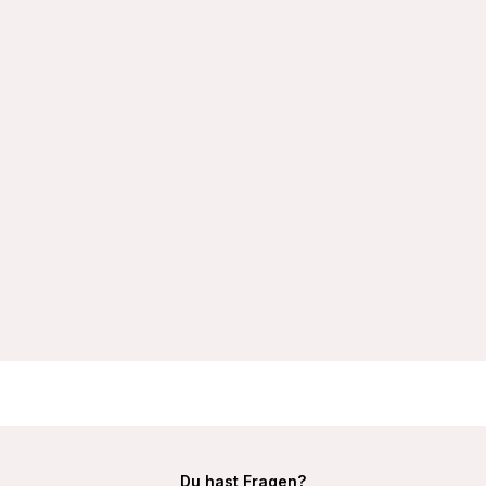
VIANIA Bügel-BH 195450 Ida mit doppelt gemoldeten Cups
Farbe Schwarz
29,99 €
Du hast Fragen?