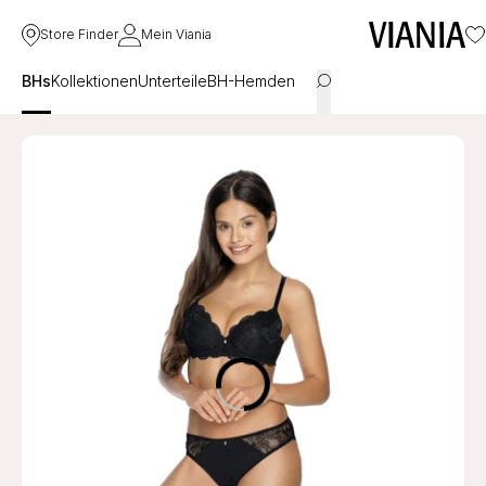
Store Finder
Mein Viania
BHs
Kollektionen
Unterteile
BH-Hemden