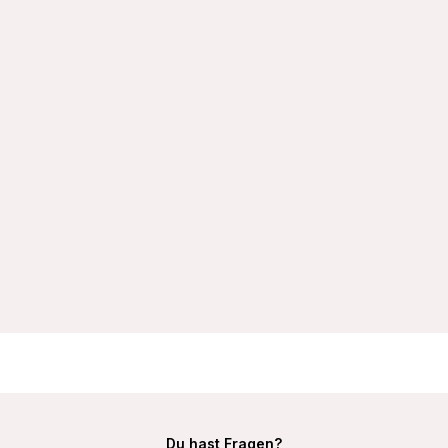
VIANIA Bügel-BH 195450 Ida mit doppelt gemoldeten Cups
Farbe Schwarz
29,99 €
Du hast Fragen?