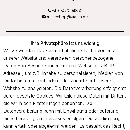
+49 7473 94350
onlineshop@viania.de
Mein Konto
Ihre Privatsphäre ist uns wichtig
Service
Wir verwenden Cookies und ähnliche Technologien auf
unserer Website und verarbeiten personenbezogene
Unternehmen
Daten von Besucher:innen unserer Webseite (z.B. IP-
Adresse), um z.B. Inhalte zu personalisieren, Medien von
Drittanbietern einzubinden oder Zugriffe auf unsere
Newsletter
Website zu analysieren. Die Datenverarbeitung erfolgt erst
Freue dich über 5€ Rabatt bei deiner nächsten Bestellung und
durch gesetzte Cookies. Wir teilen diese Daten mit Dritten,
profitiere von Angeboten.
die wir in den Einstellungen benennen. Die
Datenverarbeitung kann mit Einwilligung oder aufgrund
eines berechtigten Interesses erfolgen. Die Zustimmung
Newsletter abonnieren
kann erteilt oder abgelehnt werden. Es besteht das Recht,