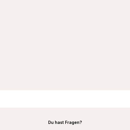
VIANIA Bügel-BH 195450 Ida mit doppelt gemoldeten Cups
Farbe Schwarz
29,99 €
Du hast Fragen?