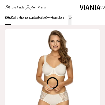
Store Finder
Mein Viania
BHs
Kollektionen
Unterteile
BH-Hemden