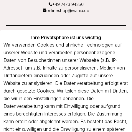
+49 7473 94350
onlineshop@viania.de
Mein Konto
Ihre Privatsphäre ist uns wichtig
Service
Wir verwenden Cookies und ähnliche Technologien auf
unserer Website und verarbeiten personenbezogene
Unternehmen
Daten von Besucher:innen unserer Webseite (z.B. IP-
Adresse), um z.B. Inhalte zu personalisieren, Medien von
Drittanbietern einzubinden oder Zugriffe auf unsere
Newsletter
Website zu analysieren. Die Datenverarbeitung erfolgt erst
Freue dich über 5€ Rabatt bei deiner nächsten Bestellung und
durch gesetzte Cookies. Wir teilen diese Daten mit Dritten,
profitiere von Angeboten.
die wir in den Einstellungen benennen. Die
Datenverarbeitung kann mit Einwilligung oder aufgrund
eines berechtigten Interesses erfolgen. Die Zustimmung
Newsletter abonnieren
kann erteilt oder abgelehnt werden. Es besteht das Recht,
nicht einzuwilligen und die Einwilligung zu einem späteren