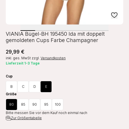
VIANIA Bügel-BH 195450 Ida mit doppelt
gemoldeten Cups Farbe Champagner
29,99 €
inkl. ges. MwSt
zzgl.
Versandkosten
Lieferzeit 1-3 Tage
Cup
B
C
D
E
Größe
80
85
90
95
100
Bitte messen Sie vor dem Kauf noch einmal nach
Zur Größentabelle