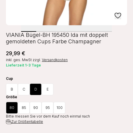
VIANIA Bügel-BH 195450 Ida mit doppelt
gemoldeten Cups Farbe Champagner
29,99 €
inkl. ges. MwSt
zzgl.
Versandkosten
Lieferzeit 1-3 Tage
Cup
B
C
D
E
Größe
80
85
90
95
100
Bitte messen Sie vor dem Kauf noch einmal nach
Zur Größentabelle