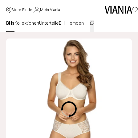
Store Finder
Mein Viania
BHs
Kollektionen
Unterteile
BH-Hemden