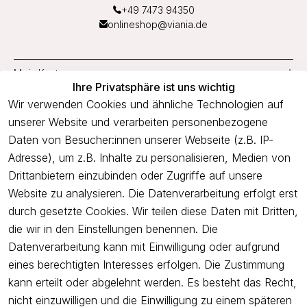
+49 7473 94350
onlineshop@viania.de
Mein Konto
Ihre Privatsphäre ist uns wichtig
Service
Wir verwenden Cookies und ähnliche Technologien auf
unserer Website und verarbeiten personenbezogene
Unternehmen
Daten von Besucher:innen unserer Webseite (z.B. IP-
Adresse), um z.B. Inhalte zu personalisieren, Medien von
Drittanbietern einzubinden oder Zugriffe auf unsere
Newsletter
Website zu analysieren. Die Datenverarbeitung erfolgt erst
Freue dich über 5€ Rabatt bei deiner nächsten Bestellung und
durch gesetzte Cookies. Wir teilen diese Daten mit Dritten,
profitiere von Angeboten.
die wir in den Einstellungen benennen. Die
Datenverarbeitung kann mit Einwilligung oder aufgrund
eines berechtigten Interesses erfolgen. Die Zustimmung
Newsletter abonnieren
kann erteilt oder abgelehnt werden. Es besteht das Recht,
nicht einzuwilligen und die Einwilligung zu einem späteren