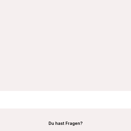
VIANIA Bügel-BH 195450 Ida mit doppelt gemoldeten Cups
Farbe Schwarz
29,99 €
Du hast Fragen?