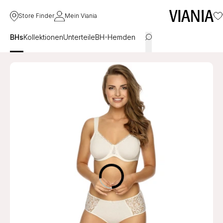
Store Finder
Mein Viania
BHs
Kollektionen
Unterteile
BH-Hemden