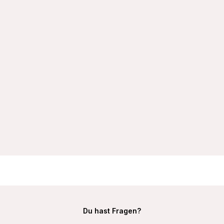
VIANIA Bügel-BH 195450 Ida mit doppelt gemoldeten Cups
Farbe Schwarz
29,99 €
Du hast Fragen?