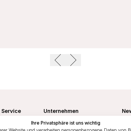
Service
Unternehmen
New
Freu
Ihre Privatsphäre ist uns wichtig
Größentabelle
Über uns
prof
rer Website und verarbeiten personenbezogene Daten von Bes