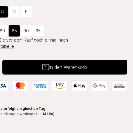
C
D
E
80
85
90
95
Sie vor dem Kauf noch einmal nach
tabelle
In den Warenkorb
d erfolgt am gleichen Tag
estellungen werktags bis 14 Uhr)