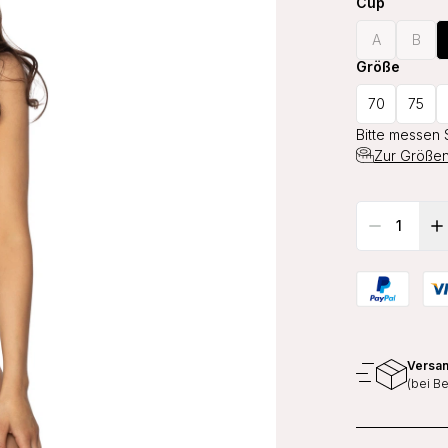
Cup
A
B
Größe
70
75
Bitte messen 
Zur Größen
Versan
(bei B