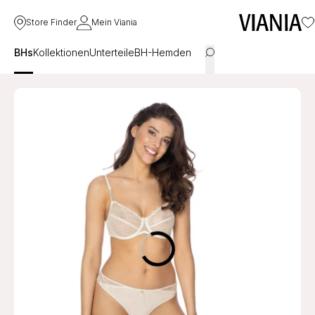
Store Finder
Mein Viania
BHs
Kollektionen
Unterteile
BH-Hemden