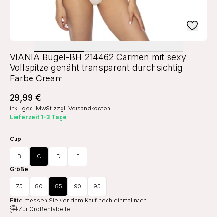
VIANIA Bügel-BH 214462 Carmen mit sexy
Vollspitze genäht transparent durchsichtig
Farbe Cream
29,99 €
inkl. ges. MwSt
zzgl.
Versandkosten
Lieferzeit 1-3 Tage
Cup
B
C
D
E
Größe
75
80
85
90
95
Bitte messen Sie vor dem Kauf noch einmal nach
Zur Größentabelle