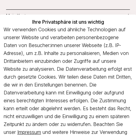
Mein Konto
Ihre Privatsphäre ist uns wichtig
Service
Wir verwenden Cookies und ähnliche Technologien auf
unserer Website und verarbeiten personenbezogene
Unternehmen
Daten von Besucher:innen unserer Webseite (z.B. IP-
Adresse), um z.B. Inhalte zu personalisieren, Medien von
Drittanbietern einzubinden oder Zugriffe auf unsere
Newsletter
Website zu analysieren. Die Datenverarbeitung erfolgt erst
Freue dich über 5€ Rabatt bei deiner nächsten Bestellung und
durch gesetzte Cookies. Wir teilen diese Daten mit Dritten,
profitiere von Angeboten.
die wir in den Einstellungen benennen. Die
Datenverarbeitung kann mit Einwilligung oder aufgrund
eines berechtigten Interesses erfolgen. Die Zustimmung
Newsletter abonnieren
kann erteilt oder abgelehnt werden. Es besteht das Recht,
nicht einzuwilligen und die Einwilligung zu einem späteren
Ich bestätige hiermit, dass ich die
Datenschutzerklärung
gelesen
Zeitpunkt zu ändern oder zu widerrufen. Beachten Sie
habe. Ich kann meine Einwilligung jederzeit widerrufen.
unser
Impressum
und weitere Hinweise zur Verwendung