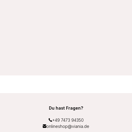
VIANIA Bügel-BH 184461 Helga Komfortträger vorgeformte
Cups Farbe Cream
27,99 €
Du hast Fragen?
+49 7473 94350
onlineshop@viania.de