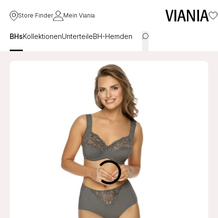
Store Finder
Mein Viania
BHs
Kollektionen
Unterteile
BH-Hemden