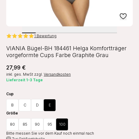
1 Bewertung
VIANIA Bügel-BH 184461 Helga Komfortträger
vorgeformte Cups Farbe Graphite Grau
27,99 €
inkl. ges. MwSt
zzgl.
Versandkosten
Lieferzeit 1-3 Tage
Cup
B
C
D
E
Größe
80
85
90
95
100
Bitte messen Sie vor dem Kauf noch einmal nach
Zur Größentabelle