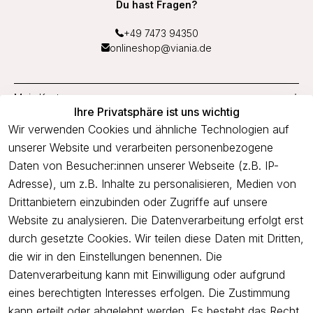
Du hast Fragen?
+49 7473 94350
onlineshop@viania.de
Mein Konto
Ihre Privatsphäre ist uns wichtig
Service
Wir verwenden Cookies und ähnliche Technologien auf
unserer Website und verarbeiten personenbezogene
Unternehmen
Daten von Besucher:innen unserer Webseite (z.B. IP-
Adresse), um z.B. Inhalte zu personalisieren, Medien von
Drittanbietern einzubinden oder Zugriffe auf unsere
Newsletter
Website zu analysieren. Die Datenverarbeitung erfolgt erst
Freue dich über 5€ Rabatt bei deiner nächsten Bestellung und
durch gesetzte Cookies. Wir teilen diese Daten mit Dritten,
profitiere von Angeboten.
die wir in den Einstellungen benennen. Die
Datenverarbeitung kann mit Einwilligung oder aufgrund
eines berechtigten Interesses erfolgen. Die Zustimmung
Newsletter abonnieren
kann erteilt oder abgelehnt werden. Es besteht das Recht,