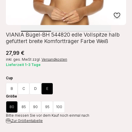
VIANIA Bügel-BH 544820 edle Vollspitze halb
gefüttert breite Komfortträger Farbe Weiß
27,99 €
inkl. ges. MwSt
zzgl.
Versandkosten
Lieferzeit 1-3 Tage
Cup
B
C
D
E
Größe
80
85
90
95
100
Bitte messen Sie vor dem Kauf noch einmal nach
Zur Größentabelle