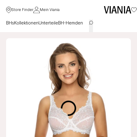
Store Finder
Mein Viania
BHs
Kollektionen
Unterteile
BH-Hemden