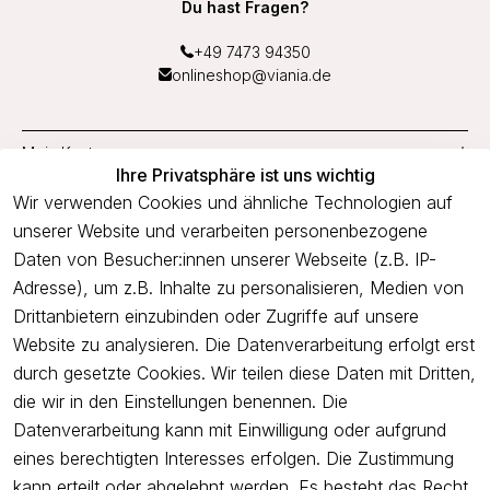
Du hast Fragen?
+49 7473 94350
onlineshop@viania.de
Mein Konto
Ihre Privatsphäre ist uns wichtig
Service
Wir verwenden Cookies und ähnliche Technologien auf
unserer Website und verarbeiten personenbezogene
Unternehmen
Daten von Besucher:innen unserer Webseite (z.B. IP-
Adresse), um z.B. Inhalte zu personalisieren, Medien von
Drittanbietern einzubinden oder Zugriffe auf unsere
Newsletter
Website zu analysieren. Die Datenverarbeitung erfolgt erst
Freue dich über 5€ Rabatt bei deiner nächsten Bestellung und
durch gesetzte Cookies. Wir teilen diese Daten mit Dritten,
profitiere von Angeboten.
die wir in den Einstellungen benennen. Die
Datenverarbeitung kann mit Einwilligung oder aufgrund
eines berechtigten Interesses erfolgen. Die Zustimmung
Newsletter abonnieren
kann erteilt oder abgelehnt werden. Es besteht das Recht,