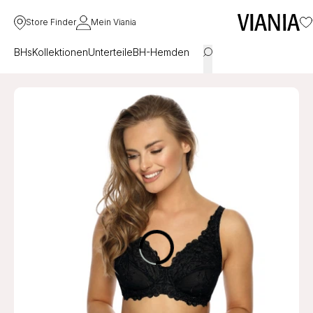
Store Finder
Mein Viania
BHs
Kollektionen
Unterteile
BH-Hemden