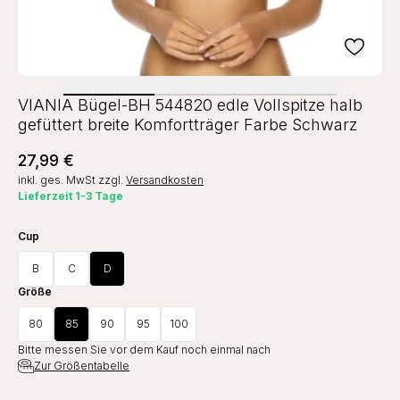
VIANIA Bügel-BH 544820 edle Vollspitze halb
gefüttert breite Komfortträger Farbe Schwarz
27,99 €
inkl. ges. MwSt
zzgl.
Versandkosten
Lieferzeit 1-3 Tage
Cup
B
C
D
Größe
80
85
90
95
100
Bitte messen Sie vor dem Kauf noch einmal nach
Zur Größentabelle