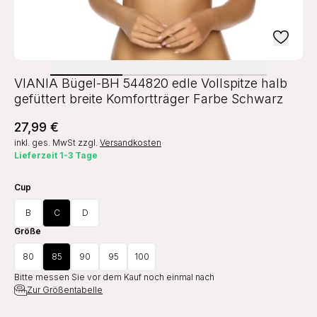
VIANIA Bügel-BH 544820 edle Vollspitze halb
gefüttert breite Komfortträger Farbe Schwarz
27,99 €
inkl. ges. MwSt
zzgl.
Versandkosten
Lieferzeit 1-3 Tage
Cup
B
C
D
Größe
80
85
90
95
100
Bitte messen Sie vor dem Kauf noch einmal nach
Zur Größentabelle