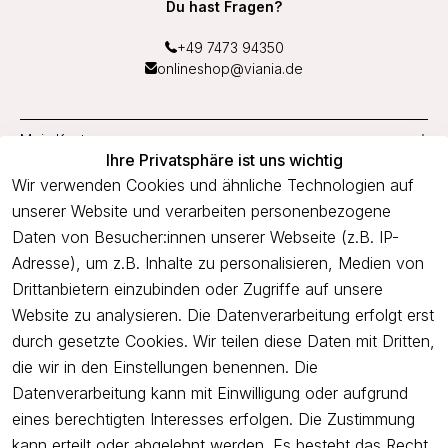
Du hast Fragen?
+49 7473 94350
onlineshop@viania.de
Mein Konto
Ihre Privatsphäre ist uns wichtig
Service
Wir verwenden Cookies und ähnliche Technologien auf
unserer Website und verarbeiten personenbezogene
Unternehmen
Daten von Besucher:innen unserer Webseite (z.B. IP-
Adresse), um z.B. Inhalte zu personalisieren, Medien von
Drittanbietern einzubinden oder Zugriffe auf unsere
Newsletter
Website zu analysieren. Die Datenverarbeitung erfolgt erst
Freue dich über 5€ Rabatt bei deiner nächsten Bestellung und
durch gesetzte Cookies. Wir teilen diese Daten mit Dritten,
profitiere von Angeboten.
die wir in den Einstellungen benennen. Die
Datenverarbeitung kann mit Einwilligung oder aufgrund
eines berechtigten Interesses erfolgen. Die Zustimmung
Newsletter abonnieren
kann erteilt oder abgelehnt werden. Es besteht das Recht,