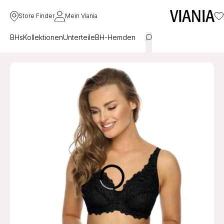
Store Finder
Mein Viania
BHs
Kollektionen
Unterteile
BH-Hemden