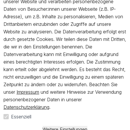
unserer Website und verarbeiten personenbezogene
Unternehmen
Daten von Besucher:innen unserer Webseite (z.B. IP-
Adresse), um z.B. Inhalte zu personalisieren, Medien von
Drittanbietern einzubinden oder Zugriffe auf unsere
Newsletter
Website zu analysieren. Die Datenverarbeitung erfolgt erst
Freue dich über 5€ Rabatt bei deiner nächsten Bestellung und
durch gesetzte Cookies. Wir teilen diese Daten mit Dritten,
profitiere von Angeboten.
die wir in den Einstellungen benennen. Die
Datenverarbeitung kann mit Einwilligung oder aufgrund
eines berechtigten Interesses erfolgen. Die Zustimmung
Newsletter abonnieren
kann erteilt oder abgelehnt werden. Es besteht das Recht,
nicht einzuwilligen und die Einwilligung zu einem späteren
Ich bestätige hiermit, dass ich die
Datenschutzerklärung
gelesen
Zeitpunkt zu ändern oder zu widerrufen. Beachten Sie
habe. Ich kann meine Einwilligung jederzeit widerrufen.
unser
Impressum
und weitere Hinweise zur Verwendung
personenbezogener Daten in unserer
Impressum
AGB
Widerrufsrecht
Widerrufsformular
Datenschutzerklärung
.
Datenschutzerklärung
Essenziell
*
Alle Preise sind
inkl. ges. MwSt
und zzgl.
Versandkosten
.
**
Kostenloser Versand ab 50 EUR Bestellwert nur innerhalb
Weitere Einstellungen