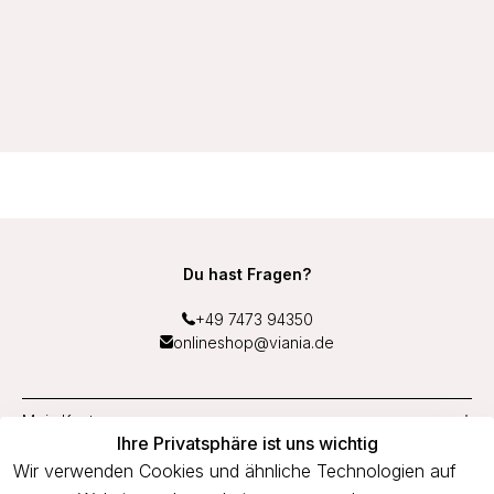
schnelltrocknend mit Unterbrustband aus Frottee Middle
Function Farbe Schwarz
27,99 €
Du hast Fragen?
+49 7473 94350
onlineshop@viania.de
Mein Konto
Ihre Privatsphäre ist uns wichtig
Service
Wir verwenden Cookies und ähnliche Technologien auf