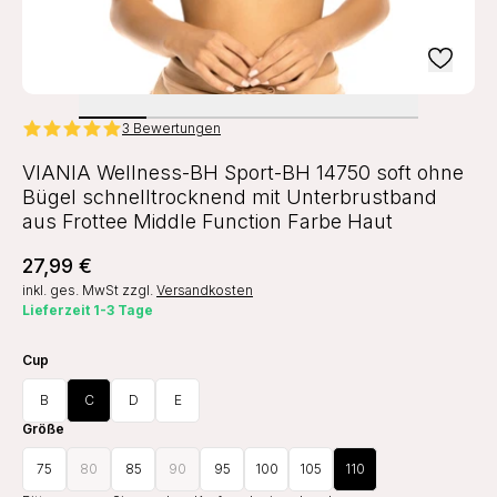
3 Bewertungen
VIANIA Wellness-BH Sport-BH 14750 soft ohne
Bügel schnelltrocknend mit Unterbrustband
aus Frottee Middle Function Farbe Haut
27,99 €
inkl. ges. MwSt
zzgl.
Versandkosten
Lieferzeit 1-3 Tage
Cup
B
C
D
E
Größe
75
80
85
90
95
100
105
110