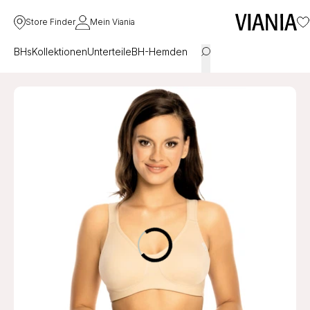
Store Finder
Mein Viania
BHs
Kollektionen
Unterteile
BH-Hemden