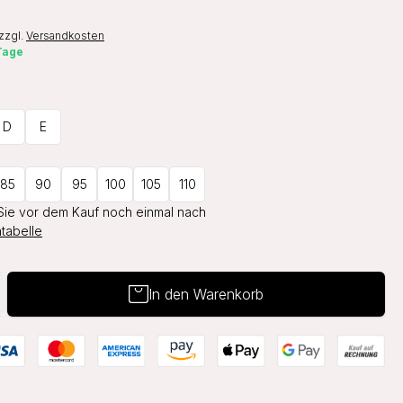
zzgl.
Versandkosten
 Tage
D
E
85
90
95
100
105
110
Sie vor dem Kauf noch einmal nach
tabelle
In den Warenkorb