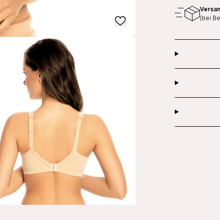
Versan
(bei B