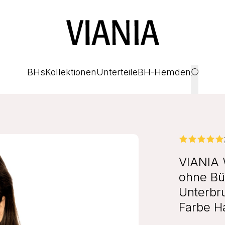
BHs
Kollektionen
Unterteile
BH-Hemden
VIANIA 
ohne Bü
Unterbr
Farbe H