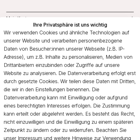
Mein Konto
Ihre Privatsphäre ist uns wichtig
Service
Wir verwenden Cookies und ähnliche Technologien auf
unserer Website und verarbeiten personenbezogene
Unternehmen
Daten von Besucher:innen unserer Webseite (z.B. IP-
Adresse), um z.B. Inhalte zu personalisieren, Medien von
Drittanbietern einzubinden oder Zugriffe auf unsere
Newsletter
Website zu analysieren. Die Datenverarbeitung erfolgt erst
Freue dich über 5€ Rabatt bei deiner nächsten Bestellung und
durch gesetzte Cookies. Wir teilen diese Daten mit Dritten,
profitiere von Angeboten.
die wir in den Einstellungen benennen. Die
Datenverarbeitung kann mit Einwilligung oder aufgrund
eines berechtigten Interesses erfolgen. Die Zustimmung
Newsletter abonnieren
kann erteilt oder abgelehnt werden. Es besteht das Recht,
nicht einzuwilligen und die Einwilligung zu einem späteren
Ich bestätige hiermit, dass ich die
Datenschutzerklärung
gelesen
Zeitpunkt zu ändern oder zu widerrufen. Beachten Sie
habe. Ich kann meine Einwilligung jederzeit widerrufen.
unser
Impressum
und weitere Hinweise zur Verwendung