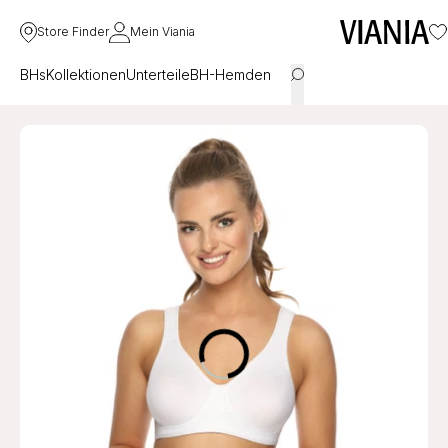
Store Finder
Mein Viania
BHs
Kollektionen
Unterteile
BH-Hemden