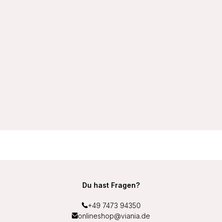
VIANIA Wellness-BH Sport-BH 14750 soft ohne Bügel
schnelltrocknend mit Unterbrustband aus Frottee Middle
Function Farbe Haut
27,99 €
Du hast Fragen?
+49 7473 94350
onlineshop@viania.de