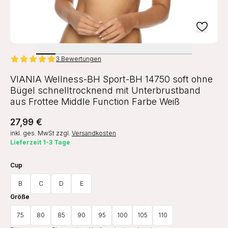
3 Bewertungen
VIANIA Wellness-BH Sport-BH 14750 soft ohne
Bügel schnelltrocknend mit Unterbrustband
aus Frottee Middle Function Farbe Weiß
27,99 €
inkl. ges. MwSt
zzgl.
Versandkosten
Lieferzeit 1-3 Tage
Cup
B
C
D
E
Größe
75
80
85
90
95
100
105
110