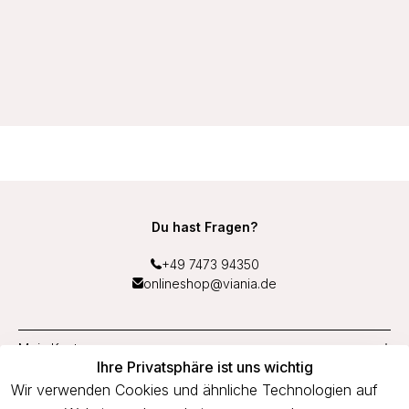
schnelltrocknend mit Unterbrustband aus Frottee Middle
Function Farbe Haut
27,99 €
Du hast Fragen?
+49 7473 94350
onlineshop@viania.de
Mein Konto
Ihre Privatsphäre ist uns wichtig
Service
Wir verwenden Cookies und ähnliche Technologien auf