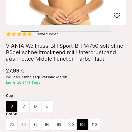
3 Bewertungen
VIANIA Wellness-BH Sport-BH 14750 soft ohne
Bügel schnelltrocknend mit Unterbrustband
aus Frottee Middle Function Farbe Haut
27,99 €
inkl. ges. MwSt
zzgl.
Versandkosten
Lieferzeit 1-3 Tage
Cup
B
C
D
E
Größe
75
80
85
90
95
100
105
110