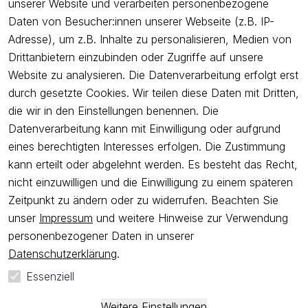
unserer Website und verarbeiten personenbezogene
Unternehmen
Daten von Besucher:innen unserer Webseite (z.B. IP-
Adresse), um z.B. Inhalte zu personalisieren, Medien von
Drittanbietern einzubinden oder Zugriffe auf unsere
Newsletter
Website zu analysieren. Die Datenverarbeitung erfolgt erst
Freue dich über 5€ Rabatt bei deiner nächsten Bestellung und
durch gesetzte Cookies. Wir teilen diese Daten mit Dritten,
profitiere von Angeboten.
die wir in den Einstellungen benennen. Die
Datenverarbeitung kann mit Einwilligung oder aufgrund
eines berechtigten Interesses erfolgen. Die Zustimmung
Newsletter abonnieren
kann erteilt oder abgelehnt werden. Es besteht das Recht,
nicht einzuwilligen und die Einwilligung zu einem späteren
Ich bestätige hiermit, dass ich die
Datenschutzerklärung
gelesen
Zeitpunkt zu ändern oder zu widerrufen. Beachten Sie
habe. Ich kann meine Einwilligung jederzeit widerrufen.
unser
Impressum
und weitere Hinweise zur Verwendung
personenbezogener Daten in unserer
Impressum
AGB
Widerrufsrecht
Widerrufsformular
Datenschutzerklärung
.
Datenschutzerklärung
Essenziell
*
Alle Preise sind
inkl. ges. MwSt
und zzgl.
Versandkosten
.
**
Kostenloser Versand ab 50 EUR Bestellwert nur innerhalb
Weitere Einstellungen