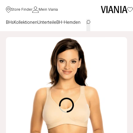
Store Finder
Mein Viania
BHs
Kollektionen
Unterteile
BH-Hemden