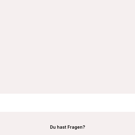
VIANIA BH-Hemd 101652 mit Bügel und gefütterten Cups
Farbe Weiß
32,99 €
Du hast Fragen?