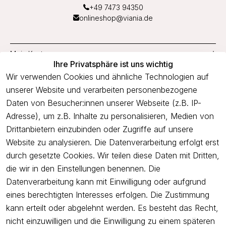
+49 7473 94350
onlineshop@viania.de
Mein Konto
Ihre Privatsphäre ist uns wichtig
Service
Wir verwenden Cookies und ähnliche Technologien auf
unserer Website und verarbeiten personenbezogene
Unternehmen
Daten von Besucher:innen unserer Webseite (z.B. IP-
Adresse), um z.B. Inhalte zu personalisieren, Medien von
Drittanbietern einzubinden oder Zugriffe auf unsere
Newsletter
Website zu analysieren. Die Datenverarbeitung erfolgt erst
Freue dich über 5€ Rabatt bei deiner nächsten Bestellung und
durch gesetzte Cookies. Wir teilen diese Daten mit Dritten,
profitiere von Angeboten.
die wir in den Einstellungen benennen. Die
Datenverarbeitung kann mit Einwilligung oder aufgrund
eines berechtigten Interesses erfolgen. Die Zustimmung
Newsletter abonnieren
kann erteilt oder abgelehnt werden. Es besteht das Recht,
nicht einzuwilligen und die Einwilligung zu einem späteren