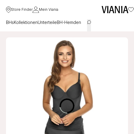
Store Finder
Mein Viania
BHs
Kollektionen
Unterteile
BH-Hemden