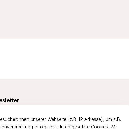
sletter
e dich über 5€ Rabatt bei deiner nächsten Bestellung und
itiere von Angeboten.
ucher:innen unserer Webseite (z.B. IP-Adresse), um z.B.
tenverarbeitung erfolgt erst durch gesetzte Cookies. Wir