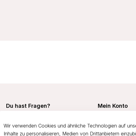
32,99 €
Du hast Fragen?
Mein Konto
Mein Konto
+49 7473 94350
Wir verwenden Cookies und ähnliche Technologien auf unse
Meine Bestellunge
onlineshop@viania.de
Inhalte zu personalisieren, Medien von Drittanbietern einzu
Retouren