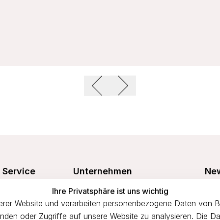
Service
Unternehmen
New
Freu
Ihre Privatsphäre ist uns wichtig
Größentabelle
Über uns
prof
rer Website und verarbeiten personenbezogene Daten von Bes
n
Waschanleitung
Impressum
binden oder Zugriffe auf unsere Website zu analysieren. Die Da
Versandkosten
AGB