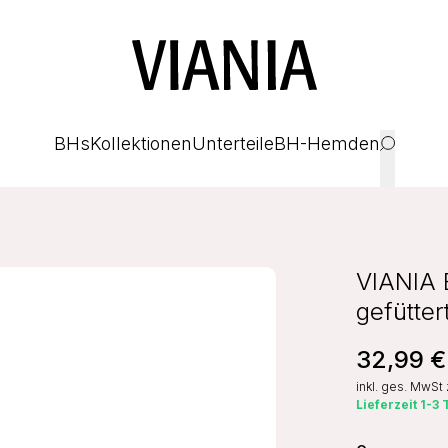
BHs
Kollektionen
Unterteile
BH-Hemden
VIANIA 
gefütte
32,99 €
inkl. ges. MwSt
Lieferzeit 1-3