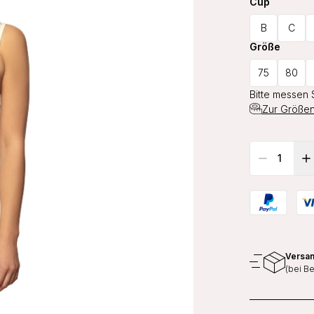
Cup
B
C
Größe
75
80
Bitte messen 
Zur Größen
Versan
(bei B