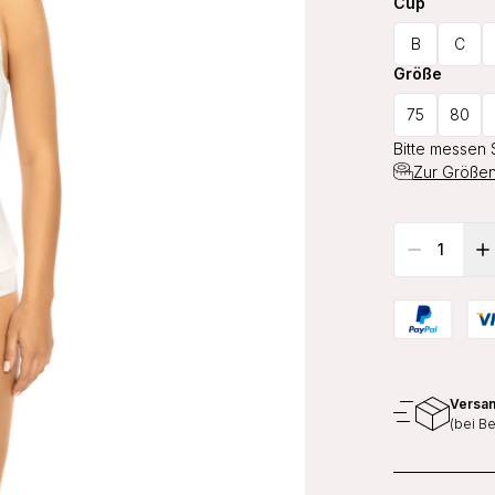
Cup
B
C
Größe
75
80
Bitte messen 
Zur Größen
Versan
(bei B