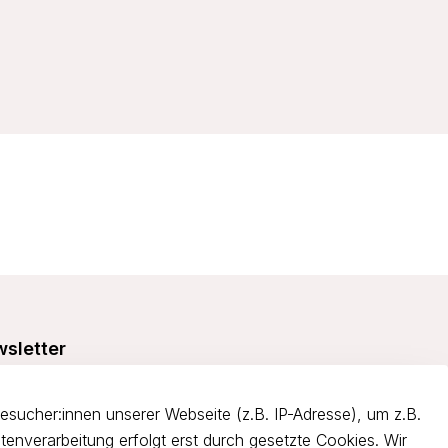
sletter
e dich über 5€ Rabatt bei deiner nächsten Bestellung und
itiere von Angeboten.
ucher:innen unserer Webseite (z.B. IP-Adresse), um z.B.
tenverarbeitung erfolgt erst durch gesetzte Cookies. Wir