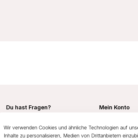
32,99 €
Du hast Fragen?
Mein Konto
Mein Konto
+49 7473 94350
Wir verwenden Cookies und ähnliche Technologien auf unse
Meine Bestellunge
onlineshop@viania.de
Inhalte zu personalisieren, Medien von Drittanbietern einzu
Retouren