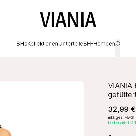
BHs
Kollektionen
Unterteile
BH-Hemden
VIANIA 
gefütte
32,99 €
inkl. ges. MwSt
Lieferzeit 1-3