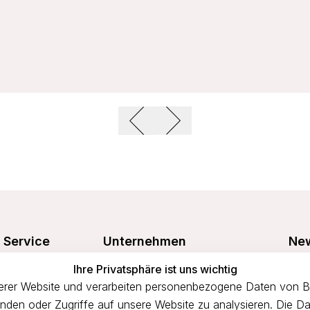
Service
Unternehmen
New
Freu
Ihre Privatsphäre ist uns wichtig
Größentabelle
Über uns
prof
rer Website und verarbeiten personenbezogene Daten von Bes
n
Waschanleitung
Impressum
binden oder Zugriffe auf unsere Website zu analysieren. Die Da
Versandkosten
AGB