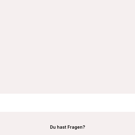
VIANIA BH-Hemd 101652 mit Bügel und gefütterten Cups
Farbe Weiß
32,99 €
Du hast Fragen?