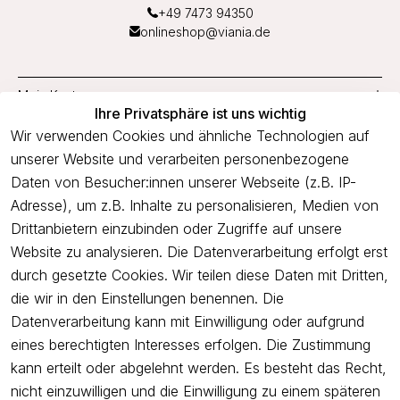
+49 7473 94350
onlineshop@viania.de
Mein Konto
Ihre Privatsphäre ist uns wichtig
Service
Wir verwenden Cookies und ähnliche Technologien auf
unserer Website und verarbeiten personenbezogene
Unternehmen
Daten von Besucher:innen unserer Webseite (z.B. IP-
Adresse), um z.B. Inhalte zu personalisieren, Medien von
Drittanbietern einzubinden oder Zugriffe auf unsere
Newsletter
Website zu analysieren. Die Datenverarbeitung erfolgt erst
Freue dich über 5€ Rabatt bei deiner nächsten Bestellung und
durch gesetzte Cookies. Wir teilen diese Daten mit Dritten,
profitiere von Angeboten.
die wir in den Einstellungen benennen. Die
Datenverarbeitung kann mit Einwilligung oder aufgrund
eines berechtigten Interesses erfolgen. Die Zustimmung
Newsletter abonnieren
kann erteilt oder abgelehnt werden. Es besteht das Recht,
nicht einzuwilligen und die Einwilligung zu einem späteren