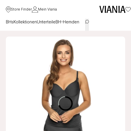
Store Finder
Mein Viania
BHs
Kollektionen
Unterteile
BH-Hemden