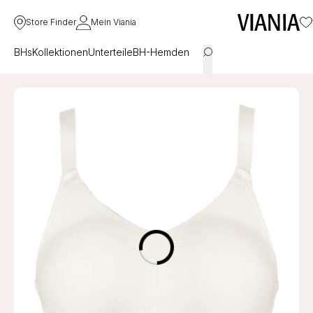
Store Finder
Mein Viania
BHs
Kollektionen
Unterteile
BH-Hemden