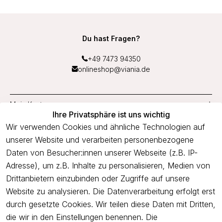
Du hast Fragen?
+49 7473 94350
onlineshop@viania.de
Mein Konto
Ihre Privatsphäre ist uns wichtig
Service
Wir verwenden Cookies und ähnliche Technologien auf
unserer Website und verarbeiten personenbezogene
Unternehmen
Daten von Besucher:innen unserer Webseite (z.B. IP-
Adresse), um z.B. Inhalte zu personalisieren, Medien von
Drittanbietern einzubinden oder Zugriffe auf unsere
Newsletter
Website zu analysieren. Die Datenverarbeitung erfolgt erst
Freue dich über 5€ Rabatt bei deiner nächsten Bestellung und
durch gesetzte Cookies. Wir teilen diese Daten mit Dritten,
profitiere von Angeboten.
die wir in den Einstellungen benennen. Die