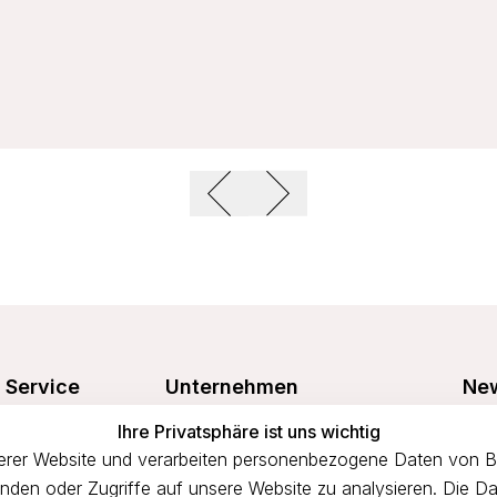
Service
Unternehmen
New
Freu
Ihre Privatsphäre ist uns wichtig
Größentabelle
Über uns
prof
rer Website und verarbeiten personenbezogene Daten von Bes
n
Waschanleitung
Impressum
binden oder Zugriffe auf unsere Website zu analysieren. Die Da
Versandkosten
AGB