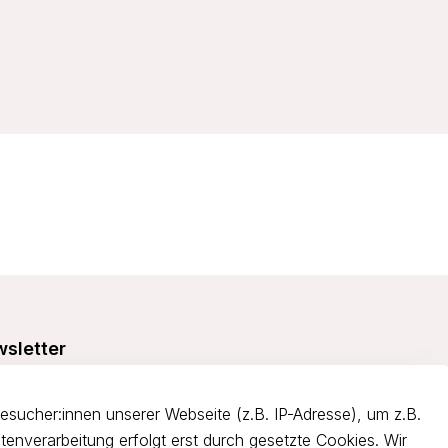
sletter
e dich über 5€ Rabatt bei deiner nächsten Bestellung und
itiere von Angeboten.
ucher:innen unserer Webseite (z.B. IP-Adresse), um z.B.
tenverarbeitung erfolgt erst durch gesetzte Cookies. Wir