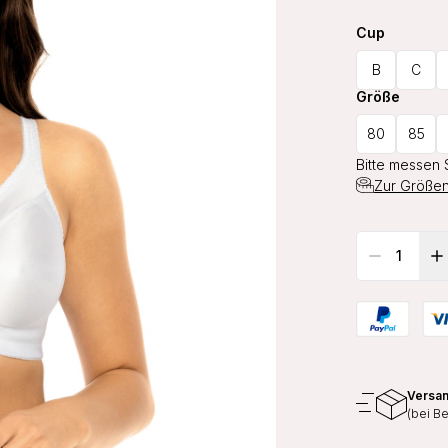
Cup
B
C
Größe
80
85
Bitte messen 
Zur Größen
Versan
(bei B