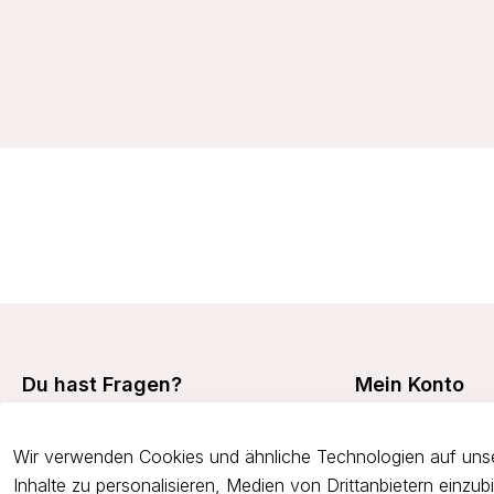
23,99 €
Du hast Fragen?
Mein Konto
Mein Konto
+49 7473 94350
Wir verwenden Cookies und ähnliche Technologien auf unse
Meine Bestellunge
onlineshop@viania.de
Inhalte zu personalisieren, Medien von Drittanbietern einzu
Retouren