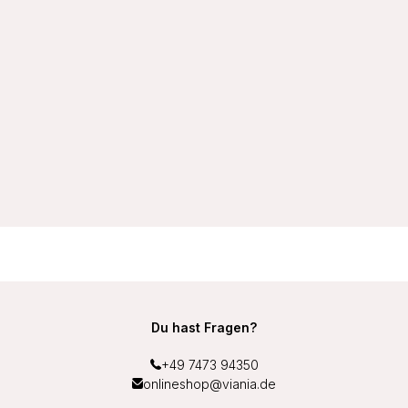
VIANIA Brasil Slip Brasiliano 204260 Leni Farbe Weiß
14,99 €
Du hast Fragen?
+49 7473 94350
onlineshop@viania.de