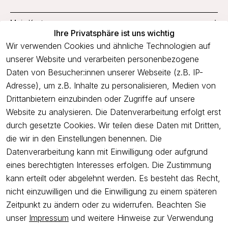
Mein Konto
Ihre Privatsphäre ist uns wichtig
Service
Wir verwenden Cookies und ähnliche Technologien auf
unserer Website und verarbeiten personenbezogene
Unternehmen
Daten von Besucher:innen unserer Webseite (z.B. IP-
Adresse), um z.B. Inhalte zu personalisieren, Medien von
Drittanbietern einzubinden oder Zugriffe auf unsere
Newsletter
Website zu analysieren. Die Datenverarbeitung erfolgt erst
Freue dich über 5€ Rabatt bei deiner nächsten Bestellung und
durch gesetzte Cookies. Wir teilen diese Daten mit Dritten,
profitiere von Angeboten.
die wir in den Einstellungen benennen. Die
Datenverarbeitung kann mit Einwilligung oder aufgrund
eines berechtigten Interesses erfolgen. Die Zustimmung
Newsletter abonnieren
kann erteilt oder abgelehnt werden. Es besteht das Recht,
nicht einzuwilligen und die Einwilligung zu einem späteren
Ich bestätige hiermit, dass ich die
Datenschutzerklärung
gelesen
Zeitpunkt zu ändern oder zu widerrufen. Beachten Sie
habe. Ich kann meine Einwilligung jederzeit widerrufen.
unser
Impressum
und weitere Hinweise zur Verwendung