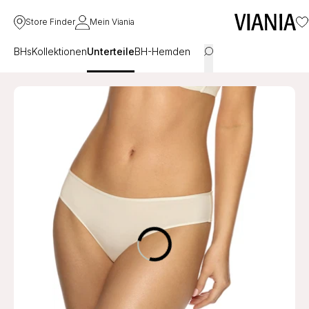
Store Finder
Mein Viania
BHs
Kollektionen
Unterteile
BH-Hemden