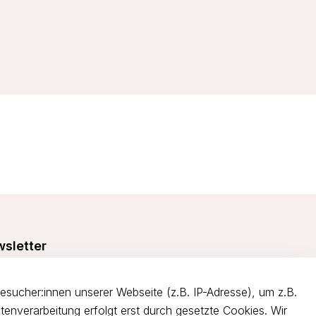
sletter
e dich über 5€ Rabatt bei deiner nächsten Bestellung und
itiere von Angeboten.
ucher:innen unserer Webseite (z.B. IP-Adresse), um z.B.
tenverarbeitung erfolgt erst durch gesetzte Cookies. Wir