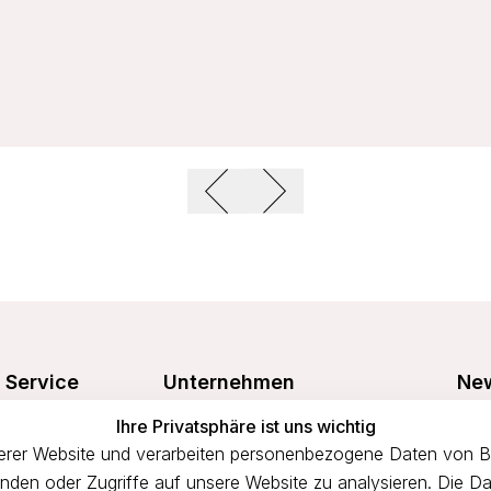
Service
Unternehmen
New
Freu
Ihre Privatsphäre ist uns wichtig
Größentabelle
Über uns
prof
rer Website und verarbeiten personenbezogene Daten von Bes
n
Waschanleitung
Impressum
binden oder Zugriffe auf unsere Website zu analysieren. Die Da
Versandkosten
AGB