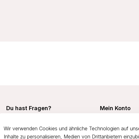
14,99 €
Du hast Fragen?
Mein Konto
Mein Konto
+49 7473 94350
Wir verwenden Cookies und ähnliche Technologien auf unse
Meine Bestellunge
onlineshop@viania.de
Inhalte zu personalisieren, Medien von Drittanbietern einzu
Retouren