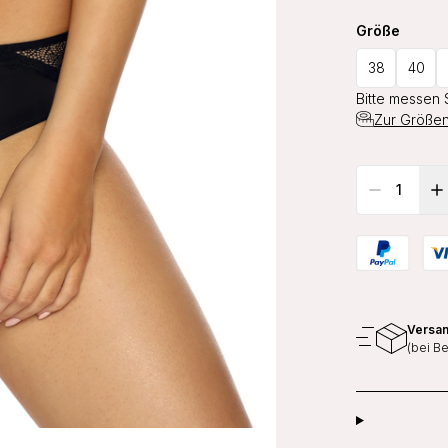
Größe
38
40
Bitte messen 
Zur Größen
Versan
(bei B