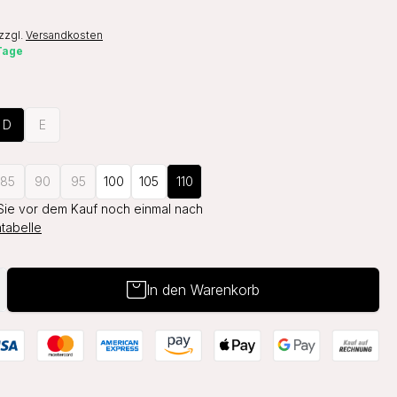
zzgl.
Versandkosten
 Tage
D
E
85
90
95
100
105
110
Sie vor dem Kauf noch einmal nach
tabelle
In den Warenkorb