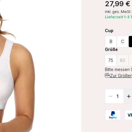
27,99 €
inkl. ges. MwSt
Lieferzeit 1-3
Cup
B
C
Größe
75
80
Bitte messen 
Zur Größen