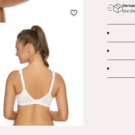
Versan
(bei B