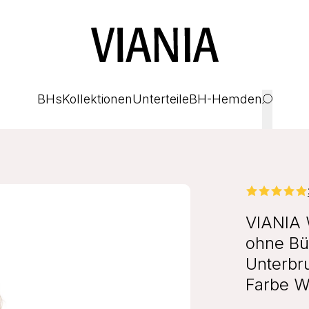
BHs
Kollektionen
Unterteile
BH-Hemden
VIANIA 
ohne Bü
Unterbr
Farbe W