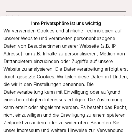
Mein Konto
Ihre Privatsphäre ist uns wichtig
Service
Wir verwenden Cookies und ähnliche Technologien auf
unserer Website und verarbeiten personenbezogene
Unternehmen
Daten von Besucher:innen unserer Webseite (z.B. IP-
Adresse), um z.B. Inhalte zu personalisieren, Medien von
Drittanbietern einzubinden oder Zugriffe auf unsere
Newsletter
Website zu analysieren. Die Datenverarbeitung erfolgt erst
Freue dich über 5€ Rabatt bei deiner nächsten Bestellung und
durch gesetzte Cookies. Wir teilen diese Daten mit Dritten,
profitiere von Angeboten.
die wir in den Einstellungen benennen. Die
Datenverarbeitung kann mit Einwilligung oder aufgrund
eines berechtigten Interesses erfolgen. Die Zustimmung
Newsletter abonnieren
kann erteilt oder abgelehnt werden. Es besteht das Recht,
nicht einzuwilligen und die Einwilligung zu einem späteren
Ich bestätige hiermit, dass ich die
Datenschutzerklärung
gelesen
Zeitpunkt zu ändern oder zu widerrufen. Beachten Sie
habe. Ich kann meine Einwilligung jederzeit widerrufen.
unser
Impressum
und weitere Hinweise zur Verwendung