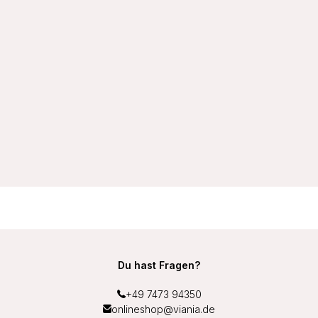
VIANIA Wellness-BH Sport-BH 14750 soft ohne Bügel
schnelltrocknend mit Unterbrustband aus Frottee Middle
Function Farbe Weiß
27,99 €
Du hast Fragen?
+49 7473 94350
onlineshop@viania.de