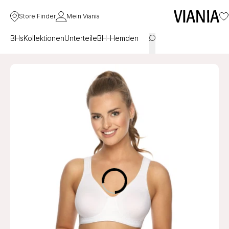
Store Finder
Mein Viania
BHs
Kollektionen
Unterteile
BH-Hemden