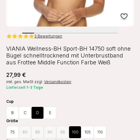
3 Bewertungen
VIANIA Wellness-BH Sport-BH 14750 soft ohne
Bügel schnelltrocknend mit Unterbrustband
aus Frottee Middle Function Farbe Weiß
27,99 €
inkl. ges. MwSt
zzgl.
Versandkosten
Lieferzeit 1-3 Tage
Cup
B
C
D
E
Größe
75
80
85
90
95
100
105
110