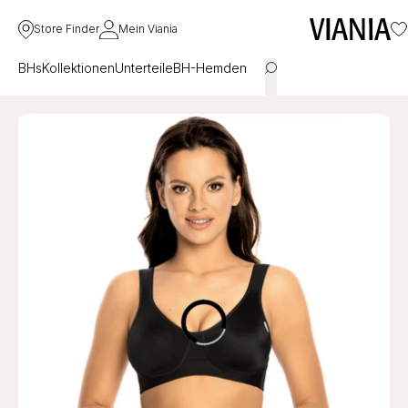
Store Finder
Mein Viania
BHs
Kollektionen
Unterteile
BH-Hemden