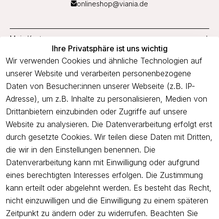
onlineshop@viania.de
Mein Konto
Ihre Privatsphäre ist uns wichtig
Service
Wir verwenden Cookies und ähnliche Technologien auf
unserer Website und verarbeiten personenbezogene
Unternehmen
Daten von Besucher:innen unserer Webseite (z.B. IP-
Adresse), um z.B. Inhalte zu personalisieren, Medien von
Drittanbietern einzubinden oder Zugriffe auf unsere
Newsletter
Website zu analysieren. Die Datenverarbeitung erfolgt erst
Freue dich über 5€ Rabatt bei deiner nächsten Bestellung und
durch gesetzte Cookies. Wir teilen diese Daten mit Dritten,
profitiere von Angeboten.
die wir in den Einstellungen benennen. Die
Datenverarbeitung kann mit Einwilligung oder aufgrund
eines berechtigten Interesses erfolgen. Die Zustimmung
Newsletter abonnieren
kann erteilt oder abgelehnt werden. Es besteht das Recht,
nicht einzuwilligen und die Einwilligung zu einem späteren
Ich bestätige hiermit, dass ich die
Datenschutzerklärung
gelesen
Zeitpunkt zu ändern oder zu widerrufen. Beachten Sie
habe. Ich kann meine Einwilligung jederzeit widerrufen.