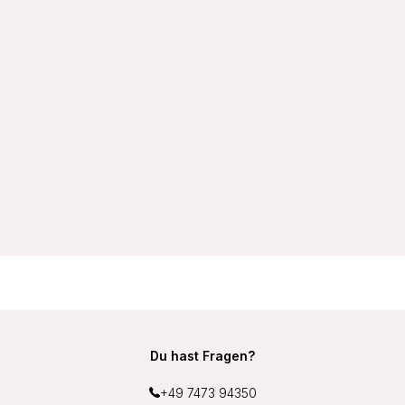
VIANIA Wellness-BH Sport-BH 14750 soft ohne Bügel
schnelltrocknend mit Unterbrustband aus Frottee Middle
Function Farbe Haut
27,99 €
Du hast Fragen?
+49 7473 94350