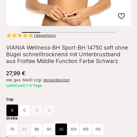
1 Bewertung
VIANIA Wellness-BH Sport-BH 14750 soft ohne
Bügel schnelltrocknend mit Unterbrustband
aus Frottee Middle Function Farbe Schwarz
27,99 €
inkl. ges. MwSt
zzgl.
Versandkosten
Lieferzeit 1-3 Tage
Cup
B
C
D
E
Größe
75
80
85
90
95
100
105
110