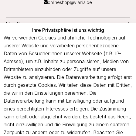
onlineshop@viania.de
Mein Konto
Ihre Privatsphäre ist uns wichtig
Service
Wir verwenden Cookies und ähnliche Technologien auf
unserer Website und verarbeiten personenbezogene
Unternehmen
Daten von Besucher:innen unserer Webseite (z.B. IP-
Adresse), um z.B. Inhalte zu personalisieren, Medien von
Drittanbietern einzubinden oder Zugriffe auf unsere
Newsletter
Website zu analysieren. Die Datenverarbeitung erfolgt erst
Freue dich über 5€ Rabatt bei deiner nächsten Bestellung und
durch gesetzte Cookies. Wir teilen diese Daten mit Dritten,
profitiere von Angeboten.
die wir in den Einstellungen benennen. Die
Datenverarbeitung kann mit Einwilligung oder aufgrund
eines berechtigten Interesses erfolgen. Die Zustimmung
Newsletter abonnieren
kann erteilt oder abgelehnt werden. Es besteht das Recht,
nicht einzuwilligen und die Einwilligung zu einem späteren
Ich bestätige hiermit, dass ich die
Datenschutzerklärung
gelesen
Zeitpunkt zu ändern oder zu widerrufen. Beachten Sie
habe. Ich kann meine Einwilligung jederzeit widerrufen.