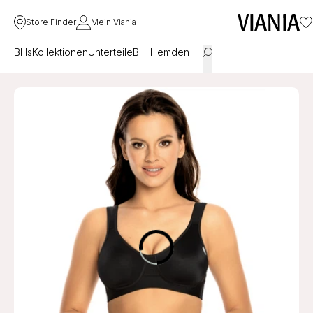
Store Finder
Mein Viania
BHs
Kollektionen
Unterteile
BH-Hemden