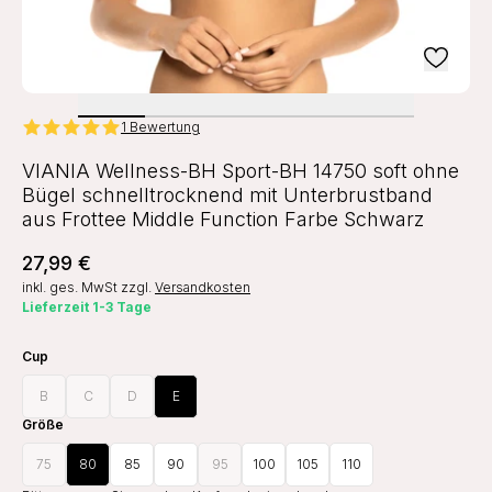
1 Bewertung
VIANIA Wellness-BH Sport-BH 14750 soft ohne
Bügel schnelltrocknend mit Unterbrustband
aus Frottee Middle Function Farbe Schwarz
27,99 €
inkl. ges. MwSt
zzgl.
Versandkosten
Lieferzeit 1-3 Tage
Cup
B
C
D
E
Größe
75
80
85
90
95
100
105
110