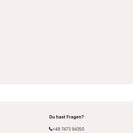
VIANIA Wellness-BH Sport-BH 14750 soft ohne Bügel
schnelltrocknend mit Unterbrustband aus Frottee Middle
Function Farbe Weiß
27,99 €
Du hast Fragen?
+49 7473 94350