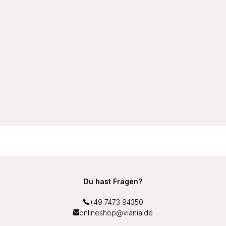
VIANIA String-Tanga Sally 201084 klassisch Basic Farbe Weiß
12,99 €
Du hast Fragen?
+49 7473 94350
onlineshop@viania.de