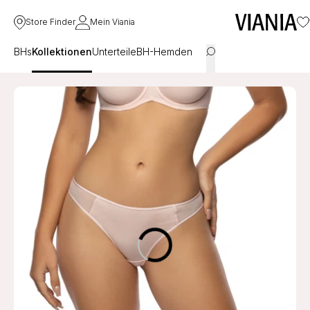
Store Finder
Mein Viania
BHs
Kollektionen
Unterteile
BH-Hemden