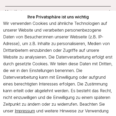
Mein Konto
Ihre Privatsphäre ist uns wichtig
Service
Wir verwenden Cookies und ähnliche Technologien auf
unserer Website und verarbeiten personenbezogene
Unternehmen
Daten von Besucher:innen unserer Webseite (z.B. IP-
Adresse), um z.B. Inhalte zu personalisieren, Medien von
Drittanbietern einzubinden oder Zugriffe auf unsere
Newsletter
Website zu analysieren. Die Datenverarbeitung erfolgt erst
Freue dich über 5€ Rabatt bei deiner nächsten Bestellung und
durch gesetzte Cookies. Wir teilen diese Daten mit Dritten,
profitiere von Angeboten.
die wir in den Einstellungen benennen. Die
Datenverarbeitung kann mit Einwilligung oder aufgrund
eines berechtigten Interesses erfolgen. Die Zustimmung
Newsletter abonnieren
kann erteilt oder abgelehnt werden. Es besteht das Recht,
nicht einzuwilligen und die Einwilligung zu einem späteren
Ich bestätige hiermit, dass ich die
Datenschutzerklärung
gelesen
Zeitpunkt zu ändern oder zu widerrufen. Beachten Sie
habe. Ich kann meine Einwilligung jederzeit widerrufen.
unser
Impressum
und weitere Hinweise zur Verwendung